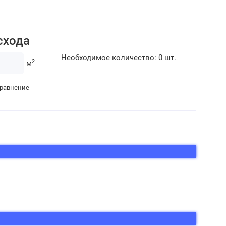
схода
Необходимое количество:
0
шт.
2
м
сравнение