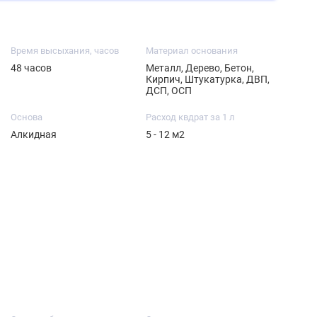
Время высыхания, часов
Материал основания
48 часов
Металл, Дерево, Бетон,
Кирпич, Штукатурка, ДВП,
ДСП, ОСП
Основа
Расход квдрат за 1 л
Алкидная
5 - 12 м2