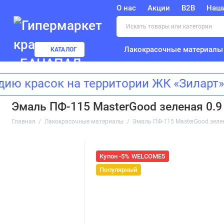
О нас
Акции
B2B
Наш
Лакокрасочные материалы
КАТАЛОГ
расок на территории ЖК «Зиларт»! 
Эмаль ПФ-115 MasterGood зеленая 0.9
Главная
Лакокрасочные материалы
Эмаль ПФ-115 MasterGood зелен
Купон -5% WELCOME5
Популярный