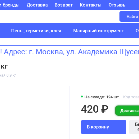
и бренды
Доставка
Возврат
Контакты
Отзывы
Найти
Пены, герметики, клея
Малярный инструмент
О
Адрес: г. Москва, ул. Академика Щу
 кг
ая 0.9 кг
На складе: 124 шт.
Код тов
420 ₽
Доставка:
Б
В корзину