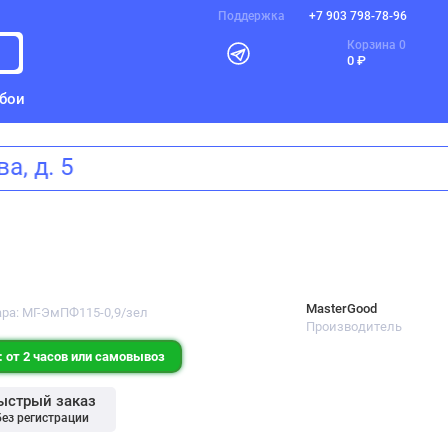
Поддержка
+7 903 798-78-96
Корзина
0
0 ₽
бои
сева, д. 5
MasterGood
ара: МГ-ЭмПФ115-0,9/зел
Производитель
 от 2 часов или самовывоз
ыстрый заказ
без регистрации