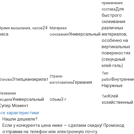
применения
Для
состава
быстрого
склеивания
24
различных
Время высыхания, часов
Материал
часа
Универсальный
материалов,
основания
особенно на
вертикальных
поверхностях
(секундный
клей-гель)
Тип
Страна-
Этилцианакрилат
Внутренни
Основа
работ
Германия
изготовитель
Наружные
Название
Клей
Тип
Универсальный
3 г
модели
Объем
хозяйственный
Супер Момент
Все характеристики
Нашли дешевле?
Если у конкурента цена ниже — сделаем скидку! Промокод
отправим на телефон или электронную почту.