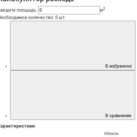
2
Введите площадь:
м
Необходимое количество:
0
шт.
В избранное
В сравнение
Характеристики
Область