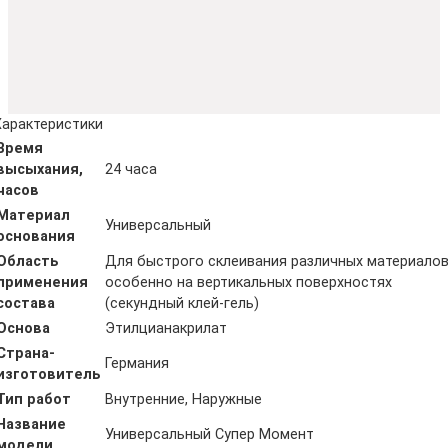
Характеристики
Время
высыхания,
24 часа
часов
Материал
Универсальный
основания
Область
Для быстрого склеивания различных материалов
применения
особенно на вертикальных поверхностях
состава
(секундный клей-гель)
Основа
Этилцианакрилат
Страна-
Германия
изготовитель
Тип работ
Внутренние, Наружные
Название
Универсальный Супер Момент
модели