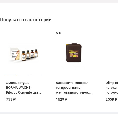
Популятно в категории
5.0
Эмаль-ретушь
Биозащита-минерал
Olimp Б
BORMA WACHS
тонированная в
латексн
Ritocco Coprente цвет
желтоватый оттенок
потолко
14 (старый орех) 0.03
VGT 10 кг
753 ₽
1629 ₽
2559 ₽
кг