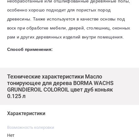
необработанные или отшлифованные деревянные полы,
особенно хорошо подходит для пористых пород
древесины. Также используется в качестве основы под
воск при обработке мебели, дверей, столешниц, оконных
рам и других деревянных изделий внутри помещения.
Способ применения:
Перед нанесением поверхность должна быть
очищена от старых лаковых и восковых покрытий,
Технические характеристики Масло
тщательно отшлифована и обезжирена.
тонирующее для дерева BORMA WACHS
GRUNDIEROIL COLOROIL цвет дуб коньяк
Наносится равномерно с помощью кисти, валика или
0.125 л
мягкой ткани.
Характеристики
После высыхания первого слоя (6–8 часов)
проводится шлифовка шлифовальной бумагой
Возможность колеровки
зернистостью 220–240 грит.
Нет