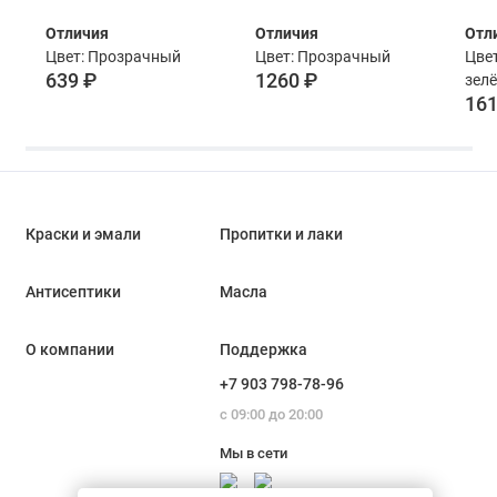
л
Terrakkota l 620
Hol
Отличия
Отличия
Отл
Бесцветное,
Las
Цвет: Прозрачный
Цвет: Прозрачный
Цвет
шелковисто-
зел
639 ₽
1260 ₽
зел
матовое 0.125 л
161
Краски и эмали
Пропитки и лаки
Антисептики
Масла
О компании
Поддержка
+7 903 798-78-96
с 09:00 до 20:00
Мы в сети