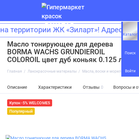
на территории ЖК «Зиларт»! Адрес: 
Каталог
Масло тонирующее для дерева
BORMA WACHS GRUNDIEROIL
Поиск
COLOROIL цвет дуб коньяк 0.125 л
Войти
Главная
Лакокрасочные материалы
Масла, воски и морилки
Масл
Описание
Характеристики
Отзывы
0
Вопросы и о
Купон -5% WELCOME5
Популярный