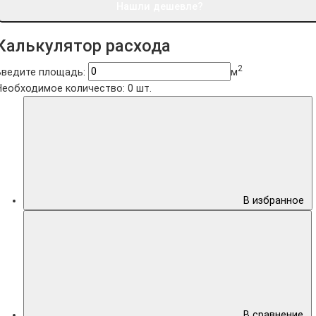
Нашли дешевле?
Калькулятор расхода
2
Введите площадь:
м
Необходимое количество:
0
шт.
В избранное
В сравнение