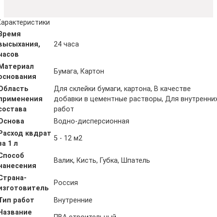
Характеристики
Время
высыхания,
24 часа
часов
Материал
Бумага, Картон
основания
Область
Для склейки бумаги, картона, В качестве
применения
добавки в цементные растворы, Для внутренни
состава
работ
Основа
Водно-дисперсионная
Расход квдрат
5 - 12 м2
за 1 л
Способ
Валик, Кисть, Губка, Шпатель
нанесения
Страна-
Россия
изготовитель
Тип работ
Внутренние
Название