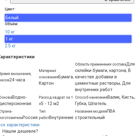
Цвет:
Белый
Объём:
10 кг
1 кг
2.5 кг
Характеристики
Для
Область применения состава
склейки бумаги, картона, В
Материал
Время высыхания,
Бумага,
качестве добавки в
основания
24 часа
часов
Картон
цементные растворы, Для
внутренних работ
Водно-
Валик, Кисть,
Основа
Расход квдрат за 1
Способ нанесения
дисперсионная
5 - 12 м2
Губка, Шпатель
л
ПВА
Страна-
Тип
Название модели
Россия
Внутренние
строительный
изготовитель
работ
Все характеристики
Нашли дешевле?