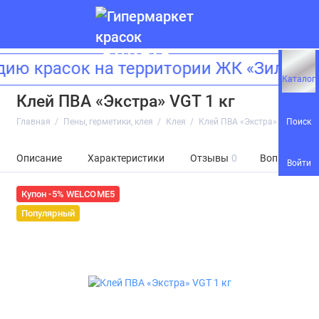
ию красок на территории ЖК «Зиларт
Каталог
Клей ПВА «Экстра» VGT 1 кг
Поиск
Главная
Пены, герметики, клея
Клея
Клей ПВА «Экстра» VGT 1 кг
Описание
Характеристики
Отзывы
0
Вопросы и о
Войти
Купон -5% WELCOME5
Популярный