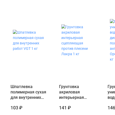
Шпатлевка
Грунтовка
Гру
полимерная сухая
акриловая
уни
для внутренних
интерьерная
вод
работ VGT 1 кг
сцепляющая
дис
103 ₽
141 ₽
146
против плесени
пол
Лакра 1 кг
ант