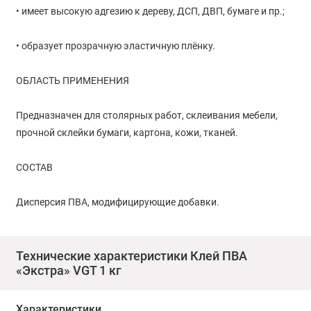
• имеет высокую адгезию к дереву, ДСП, ДВП, бумаге и пр.;
• образует прозрачную эластичную плёнку.
ОБЛАСТЬ ПРИМЕНЕНИЯ
Предназначен для столярных работ, склеивания мебели,
прочной склейки бумаги, картона, кожи, тканей.
СОСТАВ
Дисперсия ПВА, модифицирующие добавки.
Прочность при равномерном отрыве: Не менее 22 кг/см².
Технические характеристики Клей ПВА
«Экстра» VGT 1 кг
Свойства и особенности: Клей представляет собой молочно-
белую гомогенную, вязкую массу со слабым запахом. Имеет
высокую адгезию к дереву, ДСП, ДВП, бумаге и пр. После
Характеристики