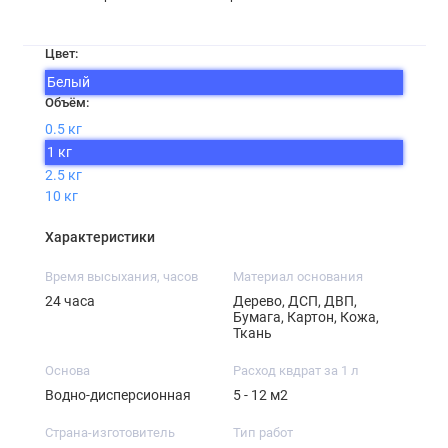
Цвет:
Белый
Объём:
0.5 кг
1 кг
2.5 кг
10 кг
Характеристики
Время высыхания, часов
Материал основания
24 часа
Дерево, ДСП, ДВП,
Бумага, Картон, Кожа,
Ткань
Основа
Расход квдрат за 1 л
Водно-дисперсионная
5 - 12 м2
Страна-изготовитель
Тип работ