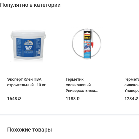
Популятно в категории
Эксперт Клей ПВА
Герметик
Гермет
строительный - 10 кг
силиконовый
силико
Универсальный
Универ
Момент Силикотек
Ceresit 
1648 ₽
1188 ₽
1234 ₽
белый 280 мл
прозра
Похожие товары