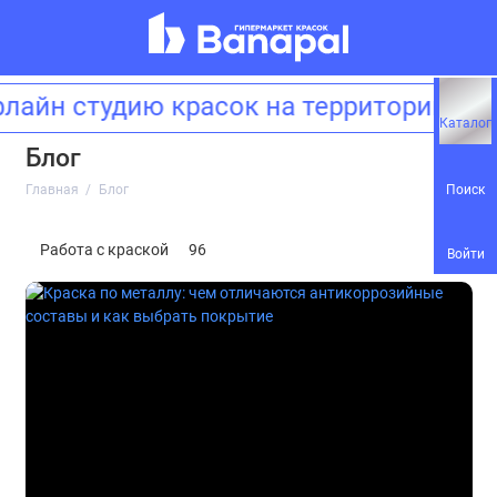
айн студию красок на территории З
Каталог
Блог
Поиск
Главная
Блог
Работа с краской
96
Войти