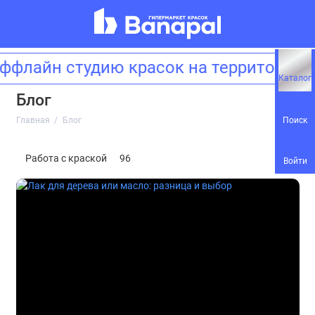
оффлайн студию красок на территори
Каталог
Блог
Поиск
Главная
Блог
Работа с краской
96
Войти