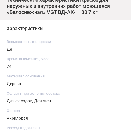
наружных и внутренних работ моющаяся
сушкой 1 час.
«Белоснежная» VGT ВД-АК-1180 7 кг
Полное высыхание 24 часа.
Характеристики
Возможность колеровки
Да
Время высыхания, часов
24
Материал основания
Дерево
Область применения состава
Для фасадов, Для стен
Основа
Акриловая
Расход квдрат за 1 л