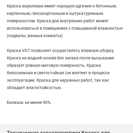
Краска акриловая имеет хорошую адгезию к бетонным,
кирпичным, гипсокартонным и оштукатуренным
поверхностям. Краска для внутренних работ может
использоваться в помещениях с повышенной влажностью
(подвалы, ванные комнаты)
Краска VGT позволяет осуществлять влажную уборку.
Краска на водной основе без запаха после высыхания
образует ровную матовую поверхность. Краска
белоснежная и светостойкая (не желтеет в процессе
эксплуатации. Краска для наружных работ, так как
обладает влагостойкостью.
Белизна: не менее 90%.
Расход: 180 г/м2 по гладкой поверхности, по шероховатым
поверхностям - 250 г/м2 в один слой. Рекомендуется
нанесение двух и более слоев краски с промежуточной
Технические характеристики Краска для