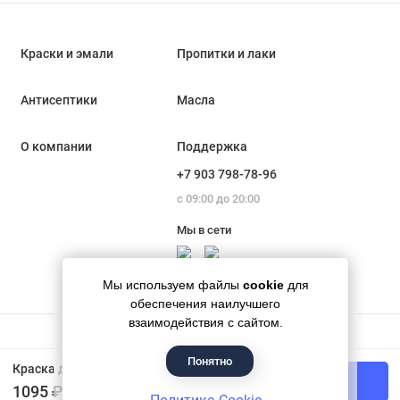
Краски и эмали
Пропитки и лаки
Антисептики
Масла
О компании
Поддержка
+7 903 798-78-96
с 09:00 до 20:00
Мы в сети
Мы используем файлы
cookie
для
обеспечения наилучшего
взаимодействия с сайтом.
Понятно
Гипермаркет красок «Банапал», 2018 - 2026
Краска для наружных и внутренних работ моющаяся «Белоснежная» VGT ВД-АК-1180 7 кг
В корзину
1095 ₽