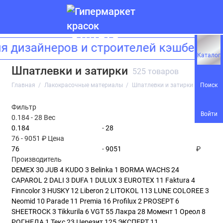
 дизайнеров и строителей кэшбек 15%
Краски и эмали
Каталог
Шпатлевки и затирки
525 товаров
Антисептики и пропитки
Поиск
Главная
Лакокрасочные материалы
Шпатлевки и затирки
Аэрозоли
Фильтр
Войти
0.184
-
28
Вес
Грунтовки
-
76
-
9051
₽
Цена
Очистители и растворители
-
₽
Производитель
Штукатурки
DEMEX
30
JUB
4
KUDO
3
Belinka
1
BORMA WACHS
24
CAPAROL
2
DALI
3
DUFA
1
DULUX
3
EUROTEX
11
Faktura
4
Шпатлевки и затирки
Finncolor
3
HUSKY
12
Liberon
2
LITOKOL
113
LUNE COLOREE
3
Neomid
10
Parade
11
Premia
16
Profilux
2
PROSEPT
6
Лаки
SHEETROCK
3
Tikkurila
6
VGT
55
Лакра
28
Момент
1
Ореол
8
РОГНЕДА
1
Текс
23
Церезит
125
ЭКСПЕРТ
11