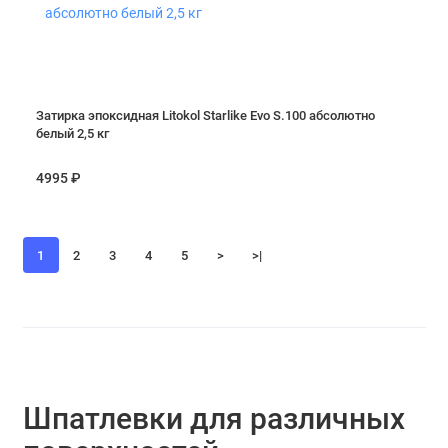
Затирка эпоксидная Litokol Starlike Evo S.100 абсолютно
белый 2,5 кг
4995 ₽
1
2
3
4
5
>
>|
Шпатлевки для различных