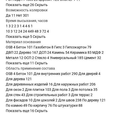
Показать еще 26
Скрыть
Масла, воски и морилки
Возможность колеровки
Да
11
Нет
301
Колоранты
Время высыхания, часов
1
3
2
2
3
1
4
4
6
1
Показать все
10
3
12
24
24
449
48
3
72
4
Показать еще 5
Скрыть
Материал основания
OSB
4
Бетон
101
Газобетон
8
Гипс
3
Гипсокартон
79
ДВП
22
Дерево
167
ДСП
24
Камень
54
Керамика
83
МДФ
2
Металл
12
ОСП
2
Стекло
4
Универсальный
185
Цемент
32
Показать еще 11
Скрыть
Область применения состава
OSB
4
Бетон
101
Для внутренних работ
290
Для дверей
4
Для дерева
121
Для деревянных изделий
16
Для наружных работ
206
Для окон
2
Для плитки
103
Для пола
3
Для потолка
35
Для стен
43
Для строительных работ
3
Для террас
2
Для фасадов
10
Для цоколей
2
Для швов
238
По дереву
121
По камню
49
По кирпичу
76
По штукатурке
88
Показать еще 16
Скрыть