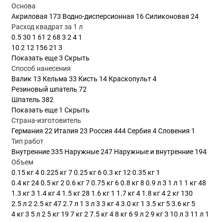
Основа
Акриловая
173
Водно-дисперсионная
16
Силиконовая
24
Расход квадрат за 1 л
0.5
30
1
61
2
68
3
2
4
1
10
2
12
156
21
3
Показать еще 3
Скрыть
Способ нанесения
Валик
13
Кельма
33
Кисть
14
Краскопульт
4
Резиновый шпатель
72
Шпатель
382
Показать еще 1
Скрыть
Страна-изготовитель
Германия
22
Италия
23
Россия
444
Сербия
4
Словения
1
Тип работ
Внутренние
335
Наружные
247
Наружные и внутренние
194
Объем
0.15 кг
4
0.225 кг
7
0.25 кг
6
0.3 кг
12
0.35 кг
1
0.4 кг
24
0.5 кг
2
0.6 кг
7
0.75 кг
6
0.8 кг
8
0.9 л
3
1 л
1
1 кг
48
1.3 кг
3
1.4 кг
4
1.5 кг
28
1.6 кг
1
1.7 кг
4
1.8 кг
4
2 кг
130
2.5 л
2
2.5 кг
47
2.7 л
1
3 л
3
3 кг
4
3.0 кг
1
3.5 кг
5
3.6 кг
5
4 кг
3
5 л
2
5 кг
19
7 кг
2
7.5 кг
4
8 кг
6
9 л
2
9 кг
3
10 л
3
11 л
1