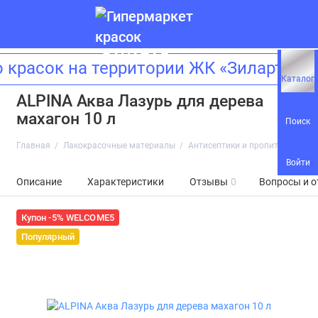
красок на территории ЖК «Зиларт»! 
Каталог
ALPINA Аква Лазурь для деревa
махагон 10 л
Поиск
Главная
Лакокрасочные материалы
Антисептики и пропитки
ALPI
Войти
Описание
Характеристики
Отзывы
0
Вопросы и о
Купон -5% WELCOME5
Популярный