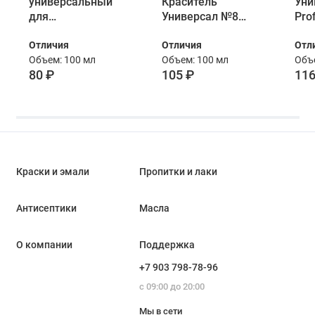
универсальный
Краситель
Уни
для
Универсал №8
Prof
лакокрасочных
красно-
08 
Отличия
Отличия
Отл
материалов Лакра
коричневый 100
кор
Объем: 100 мл
Объем: 100 мл
Объе
№ 8 Красно-
мл
мл
80 ₽
105 ₽
116
коричневый 100
мл
Краски и эмали
Пропитки и лаки
Антисептики
Масла
О компании
Поддержка
+7 903 798-78-96
с 09:00 до 20:00
Мы в сети