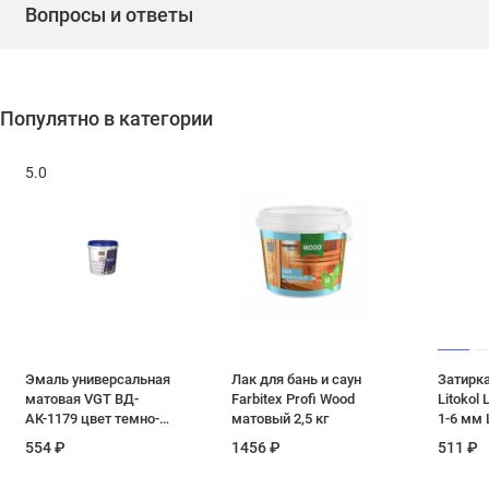
Вопросы и ответы
Популятно в категории
5.0
Эмаль универсальная
Лак для бань и саун
Затирк
матовая VGT ВД-
Farbitex Profi Wood
Litokol 
АК-1179 цвет темно-
матовый 2,5 кг
1-6 мм 
коричневый RAL 8017
серебри
554 ₽
1456 ₽
511 ₽
1 кг
кг