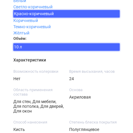
Белый
Светло-коричневый
Красно-коричневый
Коричневый
Темно-коричневый
Жёлтый
Объём:
10 л
Характеристики
Возможность колеровки
Время высыхания, часов
Нет
24
Область применения
Основа
состава
Акриловая
Для стен, Для мебели,
Для потолка, Для дверей,
Для окон
Способ нанесения
Степень блеска покрытия
Кисть
Полуглянцевое