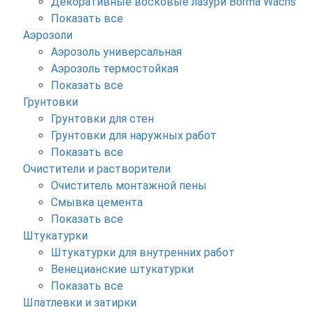
Декоративные восковые лазури Borma Wachs
Показать все
Аэрозоли
Аэрозоль универсальная
Аэрозоль термостойкая
Показать все
Грунтовки
Грунтовки для стен
Грунтовки для наружных работ
Показать все
Очистители и растворители
Очиститель монтажной пены
Смывка цемента
Показать все
Штукатурки
Штукатурки для внутренних работ
Венецианские штукатурки
Показать все
Шпатлевки и затирки