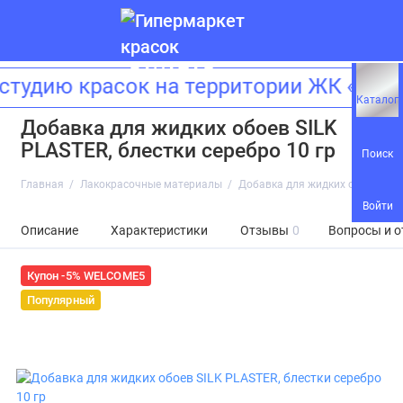
тудию красок на территории ЖК «Зил
Каталог
Добавка для жидких обоев SILK
PLASTER, блестки серебро 10 гр
Поиск
Главная
Лакокрасочные материалы
Добавка для жидких обоев SILK 
Войти
Описание
Характеристики
Отзывы
0
Вопросы и о
Купон -5% WELCOME5
Популярный