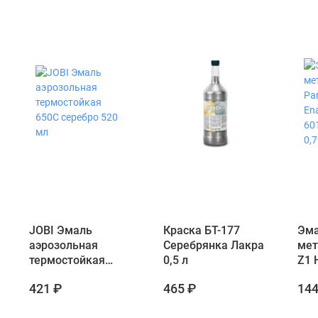
JOBI Эмаль
Краска БТ-177
Эма
аэрозольная
Серебрянка Лакра
мет
термостойкая
0,5 л
Z1 
650С серебро 520
цве
421 ₽
465 ₽
144
мл
Сер