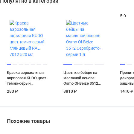
Популятно в категории
5.0
Краска аэрозольная
Цветные бейцы на
Пропит
акриловая KUDO цвет
масляной основе
декора
темно-серый
Osmo Ol-Beize 3512
защиты
глянцевый RAL 7012
Серебристо-серый 1 л
Pinotex
283 ₽
8810 ₽
1410 ₽
520 мл
полугля
1 л
Похожие товары