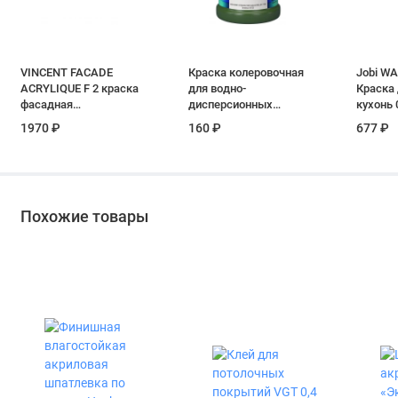
VINCENT FACADE
Краска колеровочная
Jobi W
ACRYLIQUE F 2 краска
для водно-
Краска 
фасадная
дисперсионных
кухонь 0
суперстойкая
красок VGT цвет
1970 ₽
160 ₽
677 ₽
матовая база C 2 л
травянисто-зеленый
0,25 кг
Похожие товары