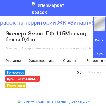
сок на территории ЖК «Зиларт»! Ад
Каталог
Эксперт Эмаль ПФ-115М глянц
белая 0,4 кг
Поиск
Главная
Лакокрасочные материалы
Краски и эмали
Эксперт Эмал
Войти
Описание
Характеристики
Отзывы
1
Вопросы и о
5.0
(1 отзыв)
Колеруется
Купон -5% WELCOME5
Популярный