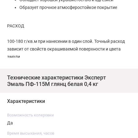
Образует прочное атмосферостойкое покрытие
РАСХОД
100-180 г/кв.м при нанесении в один слой. Точный расход
зависит от свойств окрашиваемой поверхности и цвета
эмали.
ПОДГОТОВКА ПОВЕРХНОСТИ
Технические характеристики Эксперт
Эмаль ПФ-115М глянц белая 0,4 кг
Поверхность должна быть прочной, чистой и сухой. Ранее
окрашенные поверхности очистить от отслаивающегося
Характеристики
покрытия. Металлические поверхности очис­тить от рыхлой
ржавчины, окалины и обезжирить растворителем.
Возможность колеровки
Рекомендуется предварительно загрунтовать поверхность
Да
антикоррозионным грунтом ГФ 021.
Время высыхания, часов