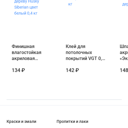
Финишная
Клей для
Шпа
влагостойкая
потолочных
акр
акриловая
покрытий VGT 0,4
«Эк
шпатлевка по
кг
дер
134 ₽
142 ₽
148
дереву Husky
кг
Siberian цвет
белый 0,4 кг
Краски и эмали
Пропитки и лаки