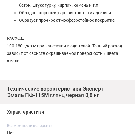
бетон, штукатурку, кирпич, камень и т.п.
Обладает хорошей укрывистостью и адгезией
Образует прочное атмосферостойкое покрытие
РАСХОД
100-180 г/кв.м при нанесении в один слой. Точный расход
зависит от свойств окрашиваемой поверхности и цвета
эмали.
ПОДГОТОВКА ПОВЕРХНОСТИ
Поверхность должна быть прочной, чистой и сухой. Ранее
Технические характеристики Эксперт
окрашенные поверхности очистить от отслаивающегося
Эмаль ПФ-115М глянц черная 0,8 кг
покрытия. Металлические поверхности очис­тить от рыхлой
ржавчины, окалины и обезжирить растворителем.
Характеристики
Рекомендуется предварительно загрунтовать поверхность
антикоррозионным грунтом ГФ 021.
Возможность колеровки
Нет