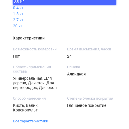
0.8 кг
0.4 кг
1.8 кг
2.7 кг
20 кг
Характеристики
Возможность колеровки
Время высыхания, часов
Нет
24
Область применения
Основа
состава
Алкидная
Универсальная, Для
дерева, Для стен, Для
перегородок, Для окон
Способ нанесения
Степень блеска покрытия
Кисть, Валик,
Глянцевое покрытие
Краскопульт
Все характеристики