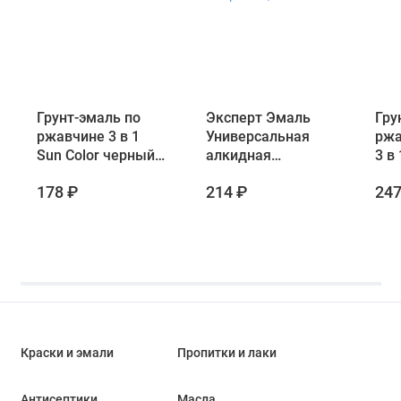
Грунт-эмаль по
Эксперт Эмаль
Гру
ржавчине 3 в 1
Универсальная
ржа
Sun Color черный
алкидная
3 в
0.8 кг
полуматовая
(1/
178 ₽
214 ₽
247
Черная 0,8 кг
Краски и эмали
Пропитки и лаки
Антисептики
Масла