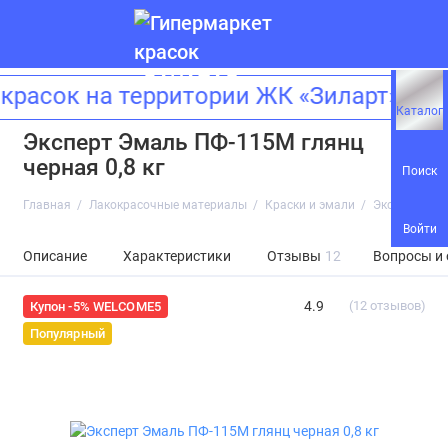
сок на территории ЖК «Зиларт»! Адр
Каталог
Эксперт Эмаль ПФ-115М глянц
черная 0,8 кг
Поиск
Главная
Лакокрасочные материалы
Краски и эмали
Эксперт Эмал
Войти
Описание
Характеристики
Отзывы
12
Вопросы и
4.9
(12 отзывов)
Купон -5% WELCOME5
Популярный