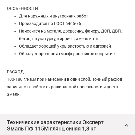
ОСОБЕННОСТИ
Для наружных и внутренних работ
Производится по ГОСТ 6465-76
Наносится на металл, древесину, фанеру, ДСП, ДВП,
бетон, штукатурку, кирпич, камень и т.п.
Обладает хорошей укрывистостью и адгезией
Образует прочное атмосферостойкое покрытие
РАСХОД
100-180 г/кв.м при нанесении в один слой. Точный расход
зависит от свойств окрашиваемой поверхности и цвета
эмали.
ПОДГОТОВКА ПОВЕРХНОСТИ
Поверхность должна быть прочной, чистой и сухой. Ранее
Технические характеристики Эксперт
окрашенные поверхности очистить от отслаивающегося
Эмаль ПФ-115М глянц синяя 1,8 кг
покрытия. Металлические поверхности очис­тить от рыхлой