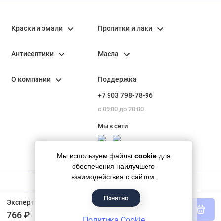
Краски и эмали
Пропитки и лаки
Антисептики
Масла
О компании
Поддержка
+7 903 798-78-96
с 09:00 до 20:00
Мы в сети
Мы используем файлы
cookie
для
обеспечения наилучшего
взаимодействия с сайтом.
Понятно
Гипермаркет красок «Банапал», 2018 - 2026
Эксперт Эмаль ПФ-115М глянц синяя 1,8 кг
В корзину
766 ₽
Политика Cookie