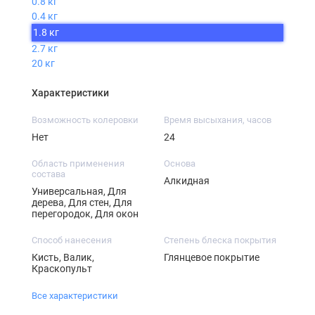
0.8 кг
0.4 кг
1.8 кг
2.7 кг
20 кг
Характеристики
Возможность колеровки
Время высыхания, часов
Нет
24
Область применения
Основа
состава
Алкидная
Универсальная, Для
дерева, Для стен, Для
перегородок, Для окон
Способ нанесения
Степень блеска покрытия
Кисть, Валик,
Глянцевое покрытие
Краскопульт
Все характеристики