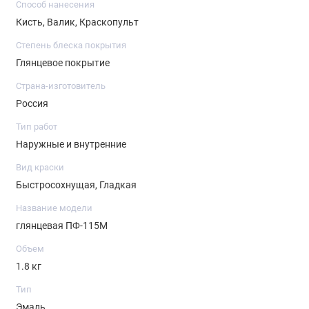
Способ нанесения
Кисть, Валик, Краскопульт
Степень блеска покрытия
Глянцевое покрытие
Страна-изготовитель
Россия
Тип работ
Наружные и внутренние
Вид краски
Быстросохнущая, Гладкая
Название модели
глянцевая ПФ-115М
Объем
1.8 кг
Тип
Эмаль