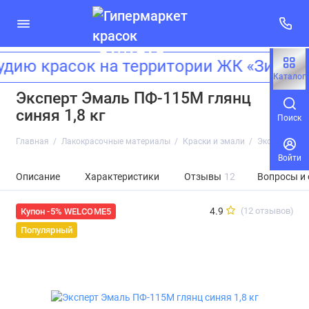
 красок на территории ЖК «Зиларт»!
Каталог
Эксперт Эмаль ПФ-115М глянц
синяя 1,8 кг
Поиск
Главная
Лакокрасочные материалы
Краски и эмали
Эксперт Эмал
Войти
Описание
Характеристики
Отзывы
12
Вопросы и
4.9
(12 отзывов)
Купон -5% WELCOME5
Популярный