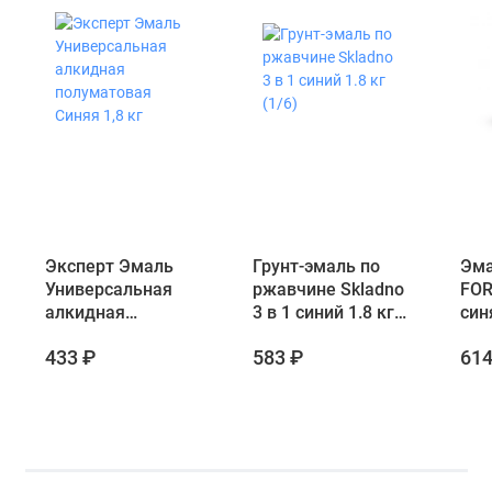
Эксперт Эмаль
Грунт-эмаль по
Эма
Универсальная
ржавчине Skladno
FOR
алкидная
3 в 1 синий 1.8 кг
синя
полуматовая
(1/6)
433 ₽
583 ₽
614
Синяя 1,8 кг