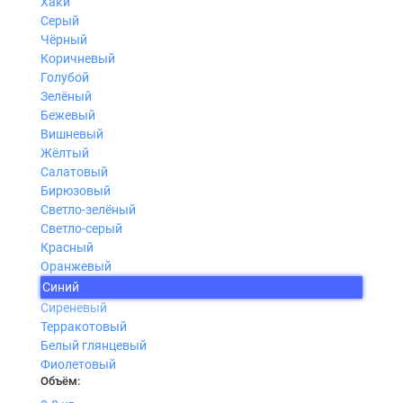
Хаки
Серый
Чёрный
Коричневый
Голубой
Зелёный
Бежевый
Вишневый
Жёлтый
Салатовый
Бирюзовый
Светло-зелёный
Светло-серый
Красный
Оранжевый
Синий
Сиреневый
Терракотовый
Белый глянцевый
Фиолетовый
Объём: