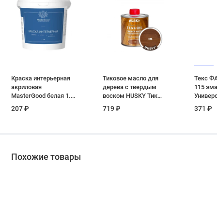
Краска интерьерная
Тиковое масло для
Текс Ф
акриловая
дерева с твердым
115 эма
MasterGood белая 1.2
воском HUSKY Тик
Универ
кг
0.25 л
красный
207 ₽
719 ₽
371 ₽
Похожие товары