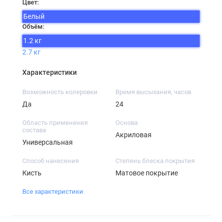
Цвет:
Белый
Объём:
1.2 кг
2.7 кг
Характеристики
Возможность колеровки
Время высыхания, часов
Да
24
Область применения
Основа
состава
Акриловая
Универсальная
Способ нанесения
Степень блеска покрытия
Кисть
Матовое покрытие
Все характеристики