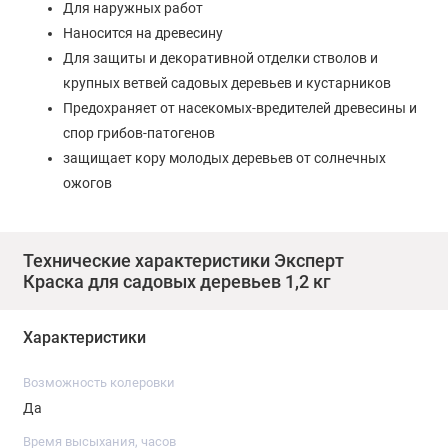
Для наружных работ
Наносится на древесину
Для защиты и декоративной отделки стволов и
крупных ветвей ­садовых деревьев и кустарников
Предохраняет от насекомых-вредителей древесины и
спор грибов-патогенов
защищает кору молодых деревьев от солнечных
ожогов
повышает стойкость плодовых деревьев к
заморозкам и резким температурным перепадам
Технические характеристики Эксперт
Не препятствует естественному воздухообмену
Краска для садовых деревьев 1,2 кг
древесины
Сохраняет защитные свойства не менее одного сезона
Характеристики
РАСХОД
Возможность колеровки
1 кг на 6-10 кв. м в зависимости от свойств поверхности.
Да
Время высыхания, часов
ПОДГОТОВКА ПОВЕРХНОСТИ