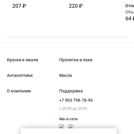
MasterGood белая
акриловая белая
207 ₽
220 ₽
Отл
1.2 кг
1.2 кг
Объе
64 
Краски и эмали
Пропитки и лаки
Антисептики
Масла
О компании
Поддержка
+7 903 798-78-96
с 09:00 до 20:00
Мы в сети