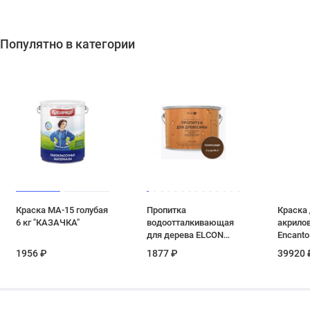
Популятно в категории
Краска МА-15 голубая
Пропитка
Краска
6 кг "КАЗАЧКА"
водоотталкивающая
акрилов
для дерева ELCON
Encanto
"Bio Lasure"
металл
1956 ₽
1877 ₽
39920 
палисандр 2 кг
серебря