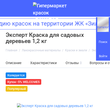
ию красок на территории ЖК «Зиларт
Каталог
Эксперт Краска для садовых
деревьев 1,2 кг
Поиск
Главная
Лакокрасочные материалы
Краски и эмали
Эксперт Крас
Войти
Описание
Характеристики
Отзывы
0
Вопросы и о
Колеруется
Купон -5% WELCOME5
Популярный