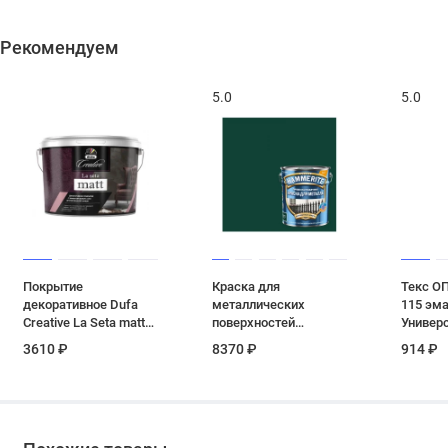
Рекомендуем
5.0
5.0
Покрытие
Краска для
Текс О
декоративное Dufa
металлических
115 эма
Creative La Seta matt
поверхностей
Универ
эффект велюра база
алкидная Hammerite
глянце
3610 ₽
8370 ₽
914 ₽
ARGENTO 1,2 кг
гладкая RAL 6005
изумруд
Зеленый мох 5 л