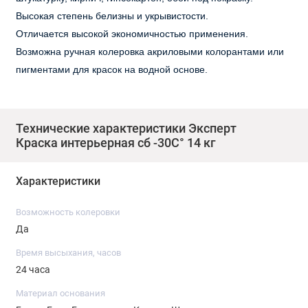
Высокая степень белизны и укрывистости.
Отличается высокой экономичностью применения.
Возможна ручная колеровка акриловыми колорантами или
пигментами для красок на водной основе.
Расход:
1кг на 5-7 кв.м. Расход может изменяться в зависимости от
Технические характеристики Эксперт
свойств поверхности.
Краска интерьерная сб -30С° 14 кг
Подготовка поверхности:
Характеристики
Поверхность должна быть прочной, чистой и сухой.
Непрочные старые покрытия необходимо удалить.
Возможность колеровки
Да
Окрашиваемые поверхности обработать акриловой
грунтовкой.
Время высыхания, часов
24 часа
Способ нанесения:
Материал основания
Перед нанесением тщательно перемешать. Наносить