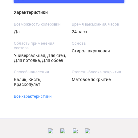
Характеристики
Возможность колеровки
Время высыхания, часов
Да
24 часа
Область применения
Основа
состава
Стирол-акриловая
Универсальная, Для стен,
Для потолка, Для обоев
Способ нанесения
Степень блеска покрытия
Валик, Кисть,
Матовое покрытие
Краскопульт
Все характеристики