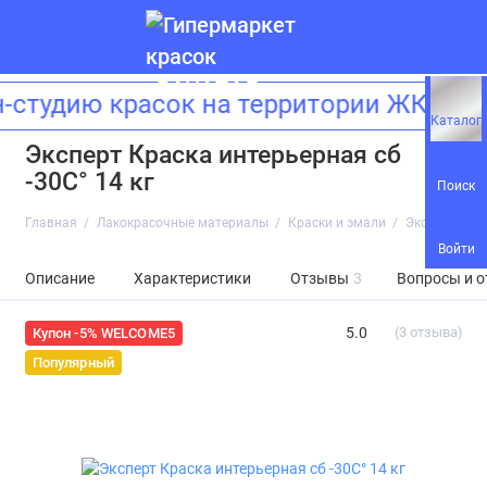
удию красок на территории ЖК «Зил
Каталог
Эксперт Краска интерьерная сб
-30С° 14 кг
Поиск
Главная
Лакокрасочные материалы
Краски и эмали
Эксперт Крас
Войти
Описание
Характеристики
Отзывы
3
Вопросы и о
5.0
(3 отзыва)
Купон -5% WELCOME5
Популярный