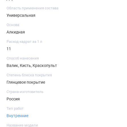
Область применения состава
Универсальная
Основа
Алкидная
Расход квдрат за 1 л
11
Способ нанесения
Валик, Кисть, Краскопульт
Степень блеска покрытия
Глянцевое покрытие
Страна-изготовитель
Россия
Тип работ
Внутренние
Название модели