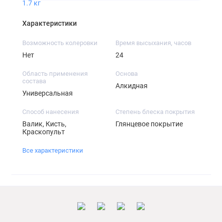
1.7 кг
Характеристики
Возможность колеровки
Время высыхания, часов
Нет
24
Область применения
Основа
состава
Алкидная
Универсальная
Способ нанесения
Степень блеска покрытия
Валик, Кисть,
Глянцевое покрытие
Краскопульт
Все характеристики