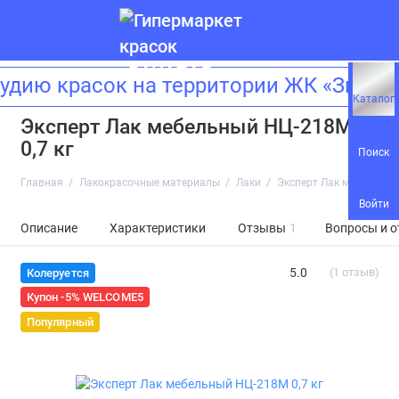
ию красок на территории ЖК «Зиларт
Каталог
Эксперт Лак мебельный НЦ-218М
0,7 кг
Поиск
Главная
Лакокрасочные материалы
Лаки
Эксперт Лак мебельный
Войти
Описание
Характеристики
Отзывы
1
Вопросы и о
5.0
(1 отзыв)
Колеруется
Купон -5% WELCOME5
Популярный