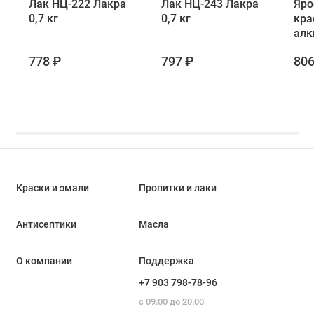
Лак НЦ-222 Лакра
Лак НЦ-243 Лакра
Яро
0,7 кг
0,7 кг
кра
алк
дер
778 ₽
797 ₽
806
выс
0,7 
Краски и эмали
Пропитки и лаки
Антисептики
Масла
О компании
Поддержка
+7 903 798-78-96
с 09:00 до 20:00