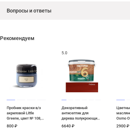
Вопросы и ответы
Рекомендуем
5.0
Пробник краски в/э
Декоративный
Цветны
акриловой Little
антисептик для
маслян
Greene, цвет № 108,
дерева полукроющий
Osmo Ol
JAMES, 60 мл
Текстурол
Черный 
800 ₽
6640 ₽
2900 ₽
«Ландшафт» цвет