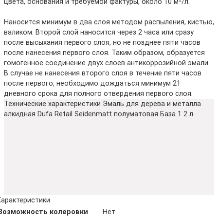
цвета, основания и требуемой фактуры, около 10 м²/л.
Наносится минимум в два слоя методом распыления, кистью,
валиком. Второй слой наносится через 2 часа или сразу
после высыхания первого слоя, но не позднее пяти часов
после нанесения первого слоя. Таким образом, образуется
гомогенное соединение двух слоев антикоррозийной эмали.
В случае не нанесения второго слоя в течение пяти часов
после первого, необходимо дождаться минимум 21
дневного срока для полного отвердения первого слоя.
Технические характеристики Эмаль для дерева и металла
алкидная Dufa Retail Seidenmatt полуматовая База 1 2 л
Характеристики
Возможность колеровки
Нет