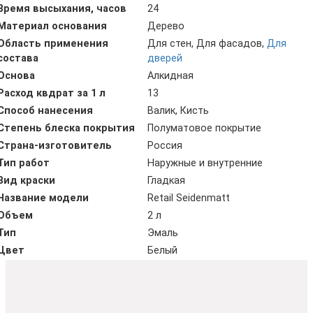
Время высыхания, часов
24
Материал основания
Дерево
Область применения
Для стен, Для фасадов,
Для
состава
дверей
Основа
Алкидная
Расход квдрат за 1 л
13
Способ нанесения
Валик, Кисть
Степень блеска покрытия
Полуматовое покрытие
Страна-изготовитель
Россия
Тип работ
Наружные и внутренние
Вид краски
Гладкая
Название модели
Retail Seidenmatt
Объем
2 л
Тип
Эмаль
Цвет
Белый