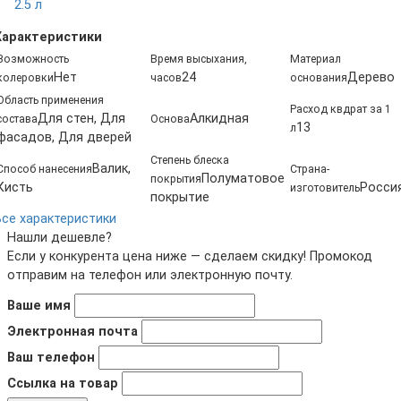
2.5 л
Характеристики
Возможность
Время высыхания,
Материал
Нет
24
Дерево
колеровки
часов
основания
Область применения
Расход квдрат за 1
Для стен, Для
Алкидная
состава
Основа
13
л
фасадов, Для дверей
Степень блеска
Валик,
Способ нанесения
Страна-
Полуматовое
покрытия
Кисть
Росси
изготовитель
покрытие
Все характеристики
Нашли дешевле?
Если у конкурента цена ниже — сделаем скидку! Промокод
отправим на телефон или электронную почту.
Ваше имя
Электронная почта
Ваш телефон
Ссылка на товар