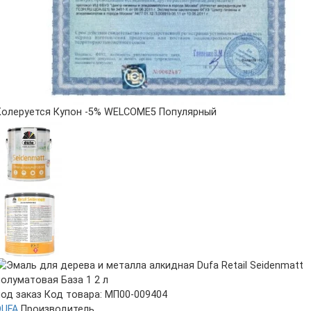
Колеруется
Купон -5% WELCOME5
Популярный
под заказ
Код товара: МП00-009404
DUFA
Производитель