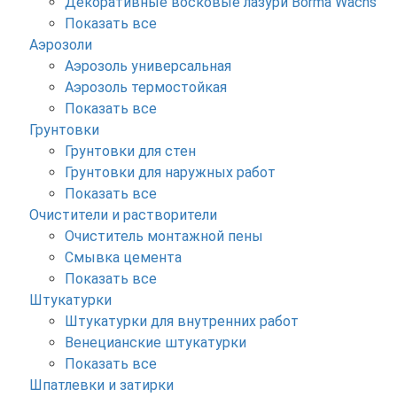
Декоративные восковые лазури Borma Wachs
Показать все
Аэрозоли
Аэрозоль универсальная
Аэрозоль термостойкая
Показать все
Грунтовки
Грунтовки для стен
Грунтовки для наружных работ
Показать все
Очистители и растворители
Очиститель монтажной пены
Смывка цемента
Показать все
Штукатурки
Штукатурки для внутренних работ
Венецианские штукатурки
Показать все
Шпатлевки и затирки