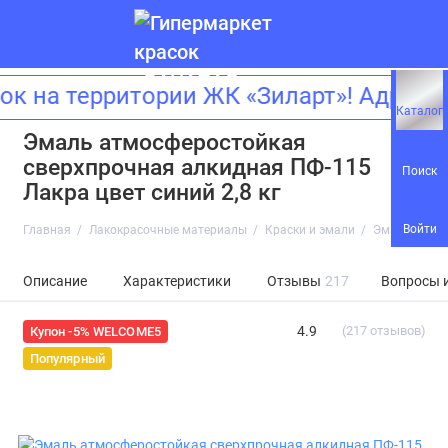
а территории ЖК «Зиларт»! Адрес: г
Каталог
Эмаль атмосферостойкая
сверхпрочная алкидная ПФ-115
Поиск
Лакра цвет синий 2,8 кг
Войти
Главная
Лакокрасочные материалы
Краски и эмали
Эмаль атмос
Описание
Характеристики
Отзывы
217
Вопросы 
4.9
(217 отзывов)
Купон -5% WELCOME5
Популярный