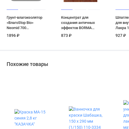
Грунт-влагоизолятор
Концентрат для
Шпатле
«ВлагоStop Bio»
создания античных
для вну
Neomid 700
эффектов BORMA
Лакра 1
концентрат 1:4 3 л
WACHS цвет 12
1896 ₽
873 ₽
927 ₽
(закат) 0.1 кг
Похожие товары