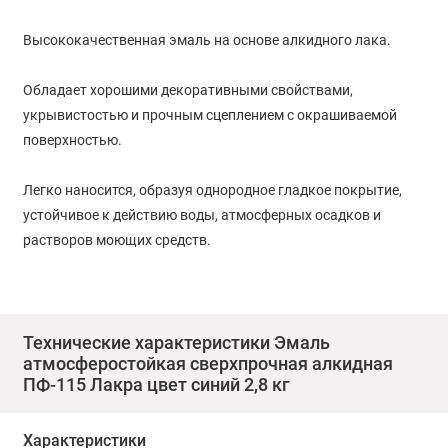
Высококачественная эмаль на основе алкидного лака.
Обладает хорошими декоративными свойствами,
укрывистостью и прочным сцеплением с окрашиваемой
поверхностью.
Легко наносится, образуя однородное гладкое покрытие,
устойчивое к действию воды, атмосферных осадков и
растворов моющих средств.
Готова к применению.
Область применения:
Технические характеристики Эмаль
атмосферостойкая сверхпрочная алкидная
ПФ-115 Лакра цвет синий 2,8 кг
Применяется для окраски деревянных, металлических,
бетонных, цементных и других поверхностей,
Характеристики
подвергающихся атмосферным воздействиям, а также для