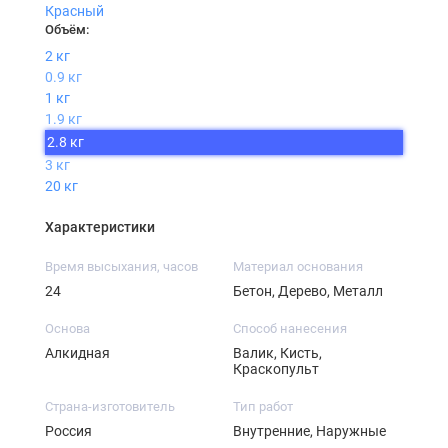
Красный
Объём:
2 кг
0.9 кг
1 кг
1.9 кг
2.8 кг
3 кг
20 кг
Характеристики
Время высыхания, часов
Материал основания
24
Бетон, Дерево, Металл
Основа
Способ нанесения
Алкидная
Валик, Кисть,
Краскопульт
Страна-изготовитель
Тип работ
Россия
Внутренние, Наружные