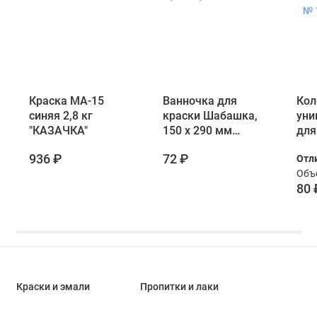
Краска МА-15
Ванночка для
Кол
синяя 2,8 кг
краски Шабашка,
уни
"КАЗАЧКА"
150 x 290 мм
для
(1/150) 110-3334
лак
936 ₽
72 ₽
Отл
мат
Объе
№ 1
80 
Краски и эмали
Пропитки и лаки