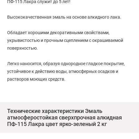
ПФ-115 Лакра служит до 5 лет!
Высококачественная эмаль на основе алкидного лака.
Обладает хорошими декоративными свойствами,
укрывистостью и прочным сцеплением с окрашиваемой
поверхностью.
Легко наносится, образуя однородное гладкое покрытие,
устойчивое к действию воды, атмосферных осадков и
растворов моющих средств.
Готова к применению.
Область применения:
Технические характеристики Эмаль
атмосферостойкая сверхпрочная алкидная
ПФ-115 Лакра цвет ярко-зеленый 2 кг
Применяется для окраски деревянных, металлических,
бетонных, цементных и других поверхностей,