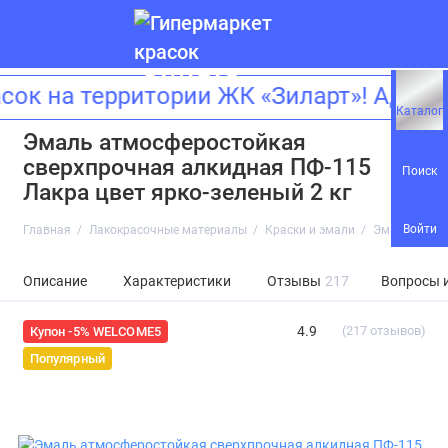
на территории ЖК «Зиларт»! Адрес: 
Каталог
Эмаль атмосферостойкая
сверхпрочная алкидная ПФ-115
Поиск
Лакра цвет ярко-зеленый 2 кг
Войти
Главная
Лакокрасочные материалы
Краски и эмали
Эмаль атмос
Описание
Характеристики
Отзывы
217
Вопросы 
4.9
(217 отзывов)
Купон -5% WELCOME5
Популярный