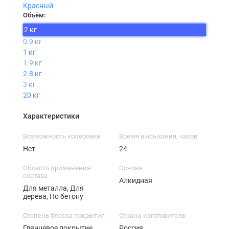
Красный
Объём:
2 кг
0.9 кг
1 кг
1.9 кг
2.8 кг
3 кг
20 кг
Характеристики
Возможность колеровки
Время высыхания, часов
Нет
24
Область применения
Основа
состава
Алкидная
Для металла, Для
дерева, По бетону
Степень блеска покрытия
Страна-изготовитель
Глянцевое покрытие
Россия