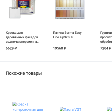
Краска для
Патина Borma Easy
Грунтов
деревянных фасадов
Line elp32 5 л
пропито
водно-дисперсионная
обработ
Новбытхим
Neomid 
6629 ₽
19560 ₽
7204 ₽
бесцветная 11,5 кг
концент
Похожие товары