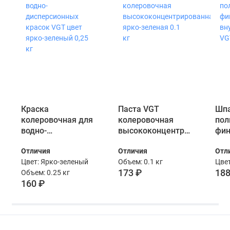
Краска
Паста VGT
Шпа
колеровочная для
колеровочная
пол
водно-
высококонцентрированная
фин
дисперсионных
ярко-зеленая 0.1
вну
Отличия
Отличия
Отл
красок VGT цвет
кг
VGT
Цвет: Ярко-зеленый
Объем: 0.1 кг
Цвет
ярко-зеленый 0,25
173 ₽
188
Объем: 0.25 кг
кг
160 ₽