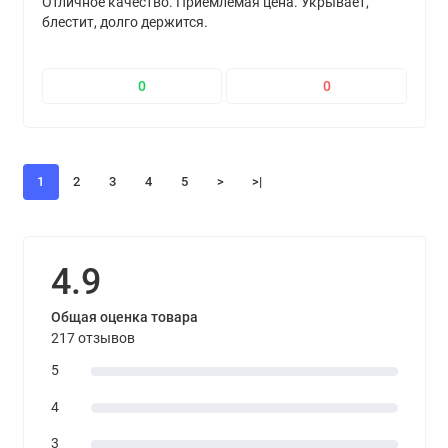
Отличное качество. Приемлемая цена. Укрывает,
блестит, долго держится.
0
0
1
2
3
4
5
>
>|
4.9
Общая оценка товара
217 отзывов
5
4
3