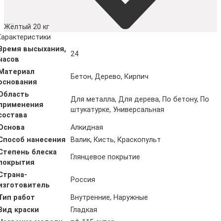
Жёлтый 20 кг
Характеристики
Время высыхания,
24
часов
Материал
Бетон, Дерево, Кирпич
основания
Область
Для металла, Для дерева, По бетону, По
применения
штукатурке, Универсальная
состава
Основа
Алкидная
Способ нанесения
Валик, Кисть, Краскопульт
Степень блеска
Глянцевое покрытие
покрытия
Страна-
Россия
изготовитель
Тип работ
Внутренние, Наружные
Вид краски
Гладкая