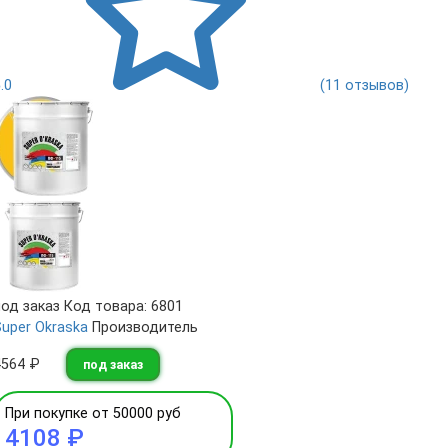
5.0
(11 отзывов)
под заказ
Код товара: 6801
Super Okraska
Производитель
4564 ₽
под заказ
При покупке от 50000 руб
4108 ₽