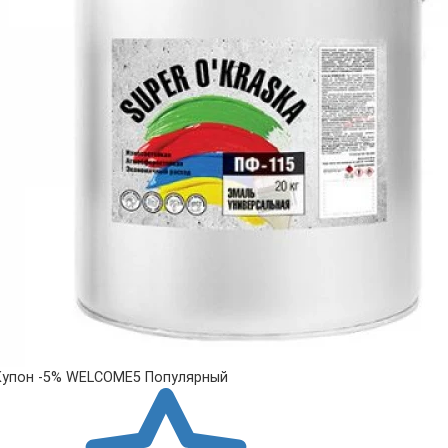
Купон -5% WELCOME5
Популярный