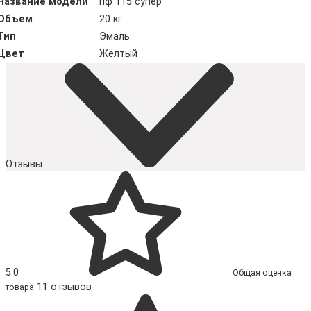
Название модели
пф 115 супер
Объем
20 кг
Тип
Эмаль
Цвет
Жёлтый
Отзывы
5.0
Общая оценка
11 отзывов
товара