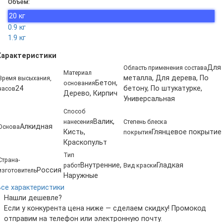
Объём:
20 кг
0.9 кг
1.9 кг
Характеристики
Для
Область применения состава
Материал
металла, Для дерева, По
Время высыхания,
Бетон,
основания
24
бетону, По штукатурке,
часов
Дерево, Кирпич
Универсальная
Способ
Валик,
нанесения
Степень блеска
Алкидная
Основа
Кисть,
Глянцевое покрытие
покрытия
Краскопульт
Тип
Страна-
Внутренние,
Гладкая
работ
Вид краски
Россия
изготовитель
Наружные
Все характеристики
Нашли дешевле?
Если у конкурента цена ниже — сделаем скидку! Промокод
отправим на телефон или электронную почту.