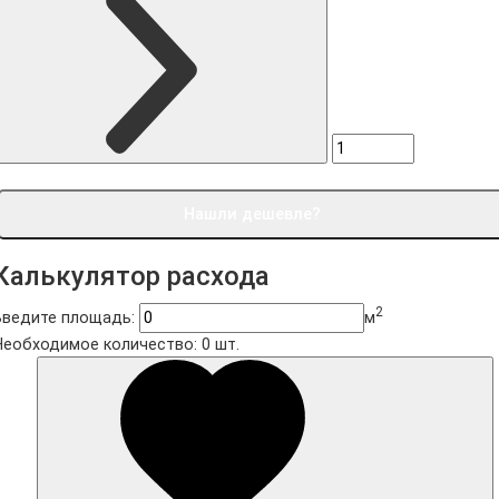
Нашли дешевле?
Калькулятор расхода
2
Введите площадь:
м
Необходимое количество:
0
шт.