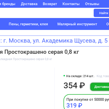
и бренды
Доставка
Возврат
Контакты
Отзывы
Найти
Пены, герметики, клея
Малярный инструмент
О
 г. Москва, ул. Академика Щусева, 
 Простокрашено серая 0,8 кг
лкидная Простокрашено серая 0,8 кг
На складе: 214 шт.
Код тов
354 ₽
Доставка:
При покупке от 50000 ру
319 ₽