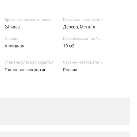
Время высыхания, часов
Материал основания
24 часа
Дерево, Металл
Основа
Расход квдрат за 1 л
Алкидная
10 м2
Степень блеска покрытия
Страна-изготовитель
Глянцевое покрытие
Россия