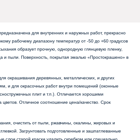
предназначена для внутренних и наружных работ, прекрасно
кому рабочему диапазону температур от -50 до +60 градусов
сыхания образует прочную, однородную глянцевую пленку,
ца и пыли. Поверхность, покрытая эмалью «Простокрашено» в
для окрашивания деревянных, металлических, и других
м, и для окрасочных работ внутри помещений (оконные
сностружечных плит и т.п.). Отличается хорошими
 цветов. Отличное соотношение цена/качество. Срок
ния, очистить от пыли, ржавчины, окалины, жировых и
атлевкой. Загрунтовать подготовленные и зашпатлеванные
е слои старой краски удалить скребком или специально