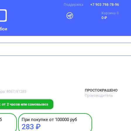
Поддержка
+7 903 798-78-96
Корзина
0
0 ₽
бои
д. 5
ПРОСТОКРАШЕНО
ара: 8067/81283
Производитель
 от 2 часов или самовывоз
б
При покупке от 100000 руб
283 ₽