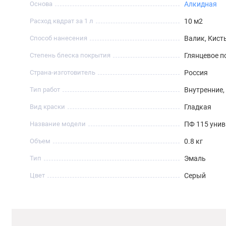
Основа
Алкидная
Расход квдрат за 1 л
10 м2
Способ нанесения
Валик, Кист
Степень блеска покрытия
Глянцевое 
Страна-изготовитель
Россия
Тип работ
Внутренние
Вид краски
Гладкая
Название модели
ПФ 115 унив
Объем
0.8 кг
Тип
Эмаль
Цвет
Серый