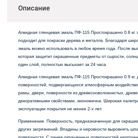
Описание
Алкидная глянцевая эмаль ПФ-115 Простокрашено 0.8 кг. 
подходит для покраски дерева и металла. Благодаря широ
эмаль можно использовать в любое время года. После вы
которая защитит окрашенные предметы от сырости, солн
один слой, полностью высыхает за 24 часа.
Алкидная глянцевая эмаль ПФ-115 Простокрашено 0.9 кг. 
поверхностей, подвергающихся атмосферным воздействия
рамы, двери, поверхности из древесноволокнистых, древе
декоративными свойствами, экономична. Широкая палитра
эксплуатации покрытия не менее 2-х лет.
Применение. Поверхность, предназначенную для окрашива
других загрязнений. Впадины и неровности выровнять шп
поверхности. С ранее окрашенных поверхностей непрочны