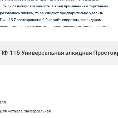
, пыль от шлифовки удалить. Перед применением тщательно
азовалась пленка, то ее следует предварительно удалить.
ПФ-115 Простокрашено 0.9 кг. уайт-спиритом, скипидаром
осить кистью или валиком на подготовленную, сухую, чистую
осле использования. Расход: при нанесении в один слой –
ПФ-115 Универсальная алкидная Простокр
рохладном, хорошо проветриваемом месте, не доступном
 окончания работ тщательно проветрить помещение.
ганов дыхания рекомендуется пользоваться респиратором.
алл
 Для металла, Универсальная