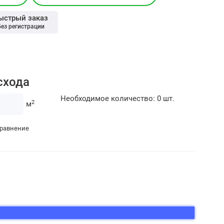
ыстрый заказ
без регистрации
схода
Необходимое количество:
0
шт.
2
м
сравнение