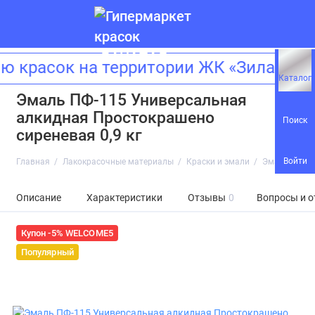
 красок на территории ЖК «Зиларт»!
Каталог
Эмаль ПФ-115 Универсальная
алкидная Простокрашено
Поиск
сиреневая 0,9 кг
Войти
Главная
Лакокрасочные материалы
Краски и эмали
Эмаль ПФ-11
Описание
Характеристики
Отзывы
0
Вопросы и о
Купон -5% WELCOME5
Популярный