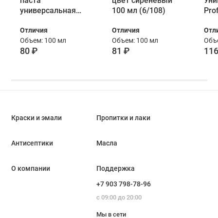
паста
цвет сиреневый
Уни
универсальная
100 мл (6/108)
Prof
Лакра цвет № 20
11 
Отличия
Отличия
Отл
сиреневый 100 мл
мл
Объем: 100 мл
Объем: 100 мл
Объе
80 ₽
81 ₽
116
Краски и эмали
Пропитки и лаки
Антисептики
Масла
О компании
Поддержка
+7 903 798-78-96
с 09:00 до 20:00
Мы в сети