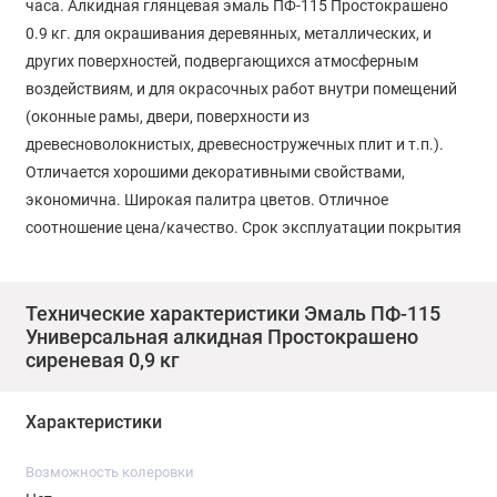
часа. Алкидная глянцевая эмаль ПФ-115 Простокрашено
0.9 кг. для окрашивания деревянных, металлических, и
других поверхностей, подвергающихся атмосферным
воздействиям, и для окрасочных работ внутри помещений
(оконные рамы, двери, поверхности из
древесноволокнистых, древесностружечных плит и т.п.).
Отличается хорошими декоративными свойствами,
экономична. Широкая палитра цветов. Отличное
соотношение цена/качество. Срок эксплуатации покрытия
не менее 2-х лет. Применение. Поверхность,
предназначенную для окрашивания, очистить от пыли,
ржавчины, окалины, жировых и других загрязнений.
Технические характеристики Эмаль ПФ-115
Универсальная алкидная Простокрашено
Впадины и неровности выровнять шпатлевкой.
сиреневая 0,9 кг
Загрунтовать подготовленные и зашпатлеванные
поверхности. С ранее окрашенных поверхностей непрочные
Характеристики
слои старой краски удалить скребком или специально
предназначенной смывкой. Всю поверхность отшлифовать,
Возможность колеровки
пыль от шлифовки удалить. Перед применением тщательно