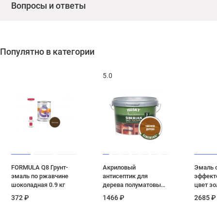
Вопросы и ответы
Популятно в категории
5.0
FORMULA Q8 Грунт-
Акриловый
Эмаль 
эмаль по ржавчине
антисептик для
эффект
шоколадная 0.9 кг
дерева полуматовый
цвет зо
Husky Siberian Эко-
кг (1/6)
372 ₽
1466 ₽
2685 ₽
Лазурь цвет тиковое
дерево 2,5 л