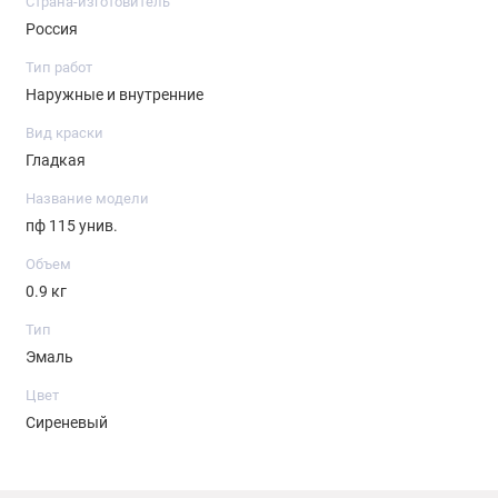
Страна-изготовитель
При нанесении эмали краскораспылителем для
Россия
защиты органов дыхания рекомендуется
пользоваться респиратором.
Тип работ
Для защиты рук применять резиновые перчатки.
Наружные и внутренние
Вид краски
Гладкая
Название модели
пф 115 унив.
Объем
0.9 кг
Тип
Эмаль
Цвет
Сиреневый