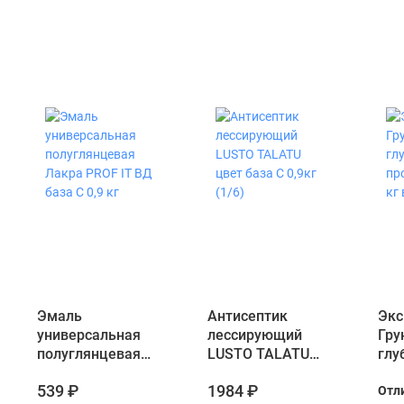
Эмаль
Антисептик
Экс
универсальная
лессирующий
Гру
полуглянцевая
LUSTO TALATU
глу
Лакра PROF IT ВД
цвет база С 0,9кг
про
539 ₽
1984 ₽
Отл
база С 0,9 кг
(1/6)
кг 