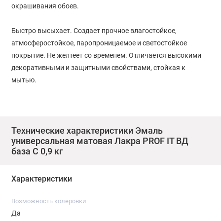
окрашивания обоев.
Быстро высыхает. Создает прочное влагостойкое,
атмосферостойкое, паропроницаемое и светостойкое
покрытие. Не желтеет со временем. Отличается высокими
декоративными и защитными свойствами, стойкая к
мытью.
Описание
Цвета:
Технические характеристики Эмаль
универсальная матовая Лакра PROF IT ВД
база С 0,9 кг
База А для использования в качестве белой краски и
колеровки в пастельные тона.
Характеристики
База С – только для компьютерной колеровки в темные или
Возможность колеровки
насыщенные тона.
Да