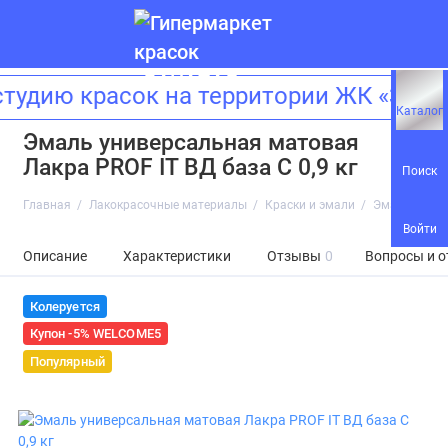
удию красок на территории ЖК «Зила
Каталог
Эмаль универсальная матовая
Лакра PROF IT ВД база С 0,9 кг
Поиск
Главная
Лакокрасочные материалы
Краски и эмали
Эмаль универ
Войти
Описание
Характеристики
Отзывы
0
Вопросы и о
Колеруется
Купон -5% WELCOME5
Популярный