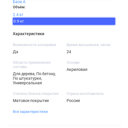
База А
Объём:
2.4 кг
0.9 кг
Характеристики
Возможность колеровки
Время высыхания, часов
Да
24
Область применения
Основа
состава
Акриловая
Для дерева, По бетону,
По штукатурке,
Универсальная
Степень блеска покрытия
Страна-изготовитель
Матовое покрытие
Россия
Все характеристики