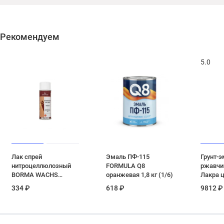
Рекомендуем
5.0
Лак спрей
Эмаль ПФ-115
Грунт-э
нитроцеллюлозный
FORMULA Q8
ржавчи
BORMA WACHS
оранжевая 1,8 кг (1/6)
Лакра ц
Holzspray 10% блеск
кг
334 ₽
618 ₽
9812 ₽
0.4 кг