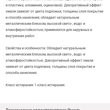
и пластика, алюминия, оцинковки). Декоративный эффект
эмали зависит от цвета подложки, толщины слоя покрытия
и способа нанесения; oбладает натуральным
металлическим блеском, высокой свето-, водо- и
атмосферостойкостью; применяется для наружных и
внутренних работ.
Свойства и особенности: Обладает натуральным
металлическим блеском, высокой свето-, водо- и
атмосферостойкостью. Декоративный эффект эмали
зависит от цвета подложки, толщины слоя покрытия и
способа нанесения.
Класс истирания: 1 класс истирания.
Подготовка поверхности: Рабочая поверхность должна
быть сухой и чистой. Отслаивающиеся старые покрытия
должны быть удалены. При окраске поверхностей