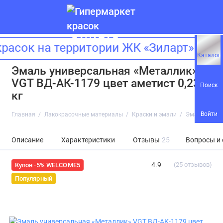
ок на территории ЖК «Зиларт»! Адре
Каталог
Эмаль универсальная «Металлик»
VGT ВД-АК-1179 цвет аметист 0,23
Поиск
кг
Войти
Главная
Лакокрасочные материалы
Краски и эмали
Эмаль универ
Описание
Характеристики
Отзывы
25
Вопросы и
4.9
(25 отзывов)
Купон -5% WELCOME5
Популярный