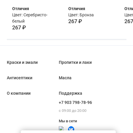
VGT ВД-АК-1179
VGT ВД-АК-1179
VGT
Отличия
Отличия
Отл
серебристо-белая
бронза 0,23 кг
0,23
Цвет: Серебристо-
Цвет: Бронза
Цвет
0,23 кг
267 ₽
267
белый
267 ₽
Краски и эмали
Пропитки и лаки
Антисептики
Масла
О компании
Поддержка
+7 903 798-78-96
с 09:00 до 20:00
Мы в сети