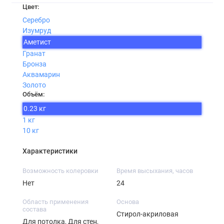
Цвет:
Серебро
Изумруд
Аметист
Гранат
Бронза
Аквамарин
Золото
Объём:
0.23 кг
1 кг
10 кг
Характеристики
Возможность колеровки
Время высыхания, часов
Нет
24
Область применения
Основа
состава
Стирол-акриловая
Для потолка, Для стен,