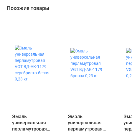
Похожие товары
Эмаль
Эмаль
Эм
универсальная
универсальная
уни
перламутровая
перламутровая
пер