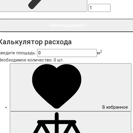
Нашли дешевле?
Калькулятор расхода
2
Введите площадь:
м
Необходимое количество:
0
шт.
В избранное