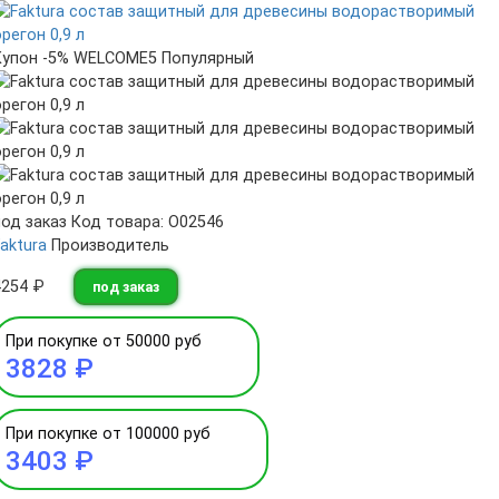
Купон -5% WELCOME5
Популярный
под заказ
Код товара: О02546
aktura
Производитель
4254 ₽
под заказ
При покупке от 50000 руб
3828 ₽
При покупке от 100000 руб
3403 ₽