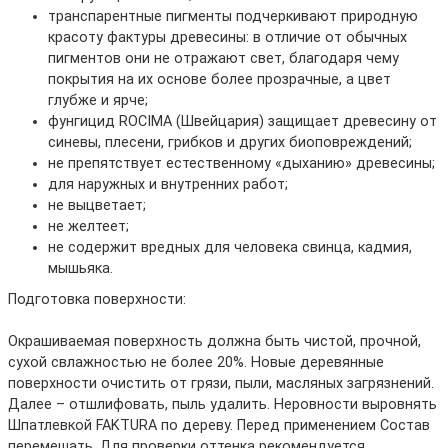
транспарентные пигменты подчеркивают природную
красоту фактуры древесины: в отличие от обычных
пигментов они не отражают свет, благодаря чему
покрытия на их основе более прозрачные, а цвет
глубже и ярче;
фунгицид ROCIMA (Швейцария) защищает древесину от
синевы, плесени, грибков и других биоповреждений;
не препятствует естественному «дыханию» древесины;
для наружных и внутренних работ;
не выцветает;
не желтеет;
не содержит вредных для человека свинца, кадмия,
мышьяка.
Подготовка поверхности:
Окрашиваемая поверхность должна быть чистой, прочной,
сухой свлажностью не более 20%. Новые деревянные
поверхности очистить от грязи, пыли, масляных загрязнений.
Далее – отшлифовать, пыль удалить. Неровности выровнять
Шпатлевкой FAKTURA по дереву. Перед применением Состав
перемешать. Для проверки оттенка рекомендуется