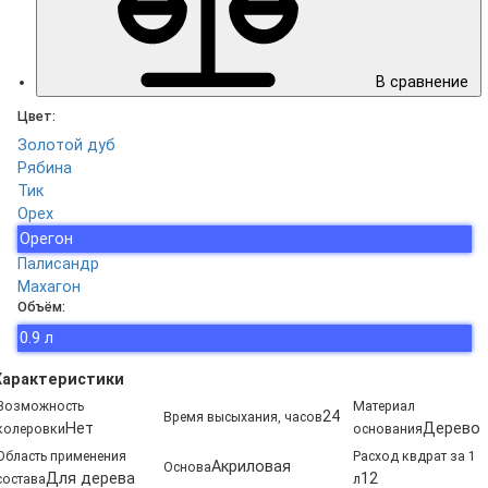
В сравнение
Цвет:
Золотой дуб
Рябина
Тик
Орех
Орегон
Палисандр
Махагон
Объём:
0.9 л
Характеристики
Возможность
Материал
24
Время высыхания, часов
Нет
Дерево
колеровки
основания
Область применения
Расход квдрат за 1
Акриловая
Основа
Для дерева
12
состава
л