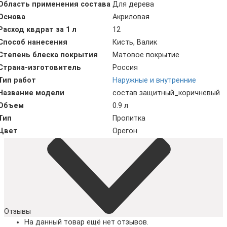
Область применения состава
Для дерева
Основа
Акриловая
Расход квдрат за 1 л
12
Способ нанесения
Кисть, Валик
Степень блеска покрытия
Матовое покрытие
Страна-изготовитель
Россия
Тип работ
Наружные и внутренние
Название модели
состав защитный_коричневый
Объем
0.9 л
Тип
Пропитка
Цвет
Орегон
Отзывы
На данный товар ещё нет отзывов.