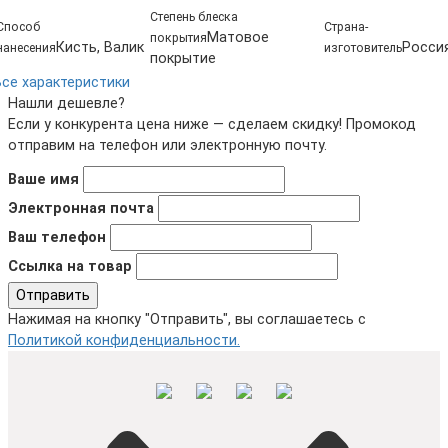
Степень блеска
Способ
Страна-
Матовое
покрытия
Кисть, Валик
Росси
нанесения
изготовитель
покрытие
Все характеристики
Нашли дешевле?
Если у конкурента цена ниже — сделаем скидку! Промокод
отправим на телефон или электронную почту.
Ваше имя
Электронная почта
Ваш телефон
Ссылка на товар
Отправить
Нажимая на кнопку "Отправить", вы соглашаетесь с
Политикой конфиденциальности.