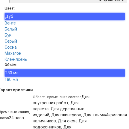
Цвет:
Дуб
Венге
Белый
Бук
Серый
Сосна
Махагон
Клён-ясень
Объём:
280 мл
180 мл
Характеристики
Для
Область применения состава
внутренних работ, Для
паркета, Для деревянных
Время высыхания,
изделий, Для плинтусов, Для
Акриловая
Основа
24 часа
часов
наличников, Для окон, Для
подоконников, Для