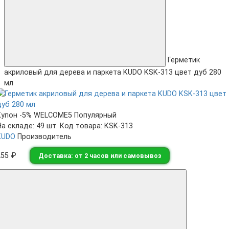
Герметик
акриловый для дерева и паркета KUDO KSK-313 цвет дуб 280
мл
Купон -5% WELCOME5
Популярный
На складе: 49 шт.
Код товара: KSK-313
KUDO
Производитель
255 ₽
Доставка: от 2 часов или самовывоз