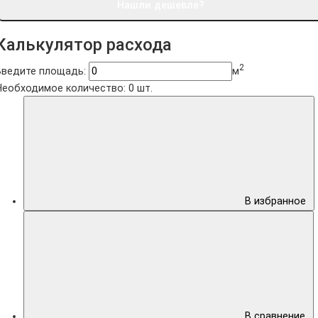
Нашли дешевле?
Калькулятор расхода
2
Введите площадь:
м
Необходимое количество:
0
шт.
В избранное
В сравнение