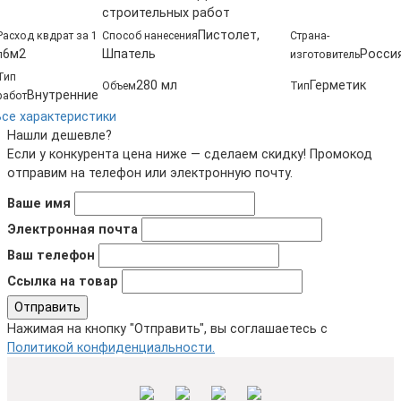
строительных работ
Пистолет,
Расход квдрат за 1
Способ нанесения
Страна-
6м2
Шпатель
Росси
л
изготовитель
Тип
280 мл
Герметик
Объем
Тип
Внутренние
работ
Все характеристики
Нашли дешевле?
Если у конкурента цена ниже — сделаем скидку! Промокод
отправим на телефон или электронную почту.
Ваше имя
Электронная почта
Ваш телефон
Ссылка на товар
Отправить
Нажимая на кнопку "Отправить", вы соглашаетесь с
Политикой конфиденциальности.