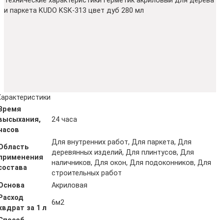
Технические характеристики Герметик акриловый для дерева
и паркета KUDO KSK-313 цвет дуб 280 мл
Характеристики
Время
высыхания,
24 часа
часов
Для внутренних работ, Для паркета, Для
Область
деревянных изделий, Для плинтусов, Для
применения
наличников, Для окон, Для подоконников, Для
состава
строительных работ
Основа
Акриловая
Расход
6м2
квдрат за 1 л