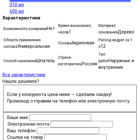
310 мл
600 мл
Характеристики
Время высыхания,
Материал
Нет
Возможность колеровки
1
Дерево
часов
основания
Область применения
Расход квдрат за 1
Акриловая
Основа
Универсальная
12
состава
л
Тип
Страна-
Шпатель
Наружные и
Способ нанесения
работ
Россия
изготовитель
внутренние
Все характеристики
Нашли дешевле?
Если у конкурента цена ниже — сделаем скидку!
Промокод отправим на телефон или электронную почту.
Ваше имя
Электронная почта
Ваш телефон
Ссылка на товар