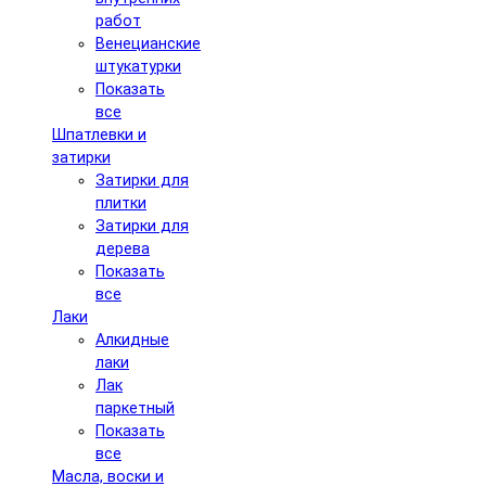
работ
Венецианские
штукатурки
Показать
все
Шпатлевки и
затирки
Затирки для
плитки
Затирки для
дерева
Показать
все
Лаки
Алкидные
лаки
Лак
паркетный
Показать
все
Масла, воски и