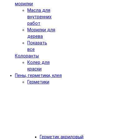
морилки
Масла для
внутренних
работ
Морилки для
дерева
Показать
все
Колоранты
Колер для
краски
Пены, герметики, клея
Герметики
Герметик акриловый