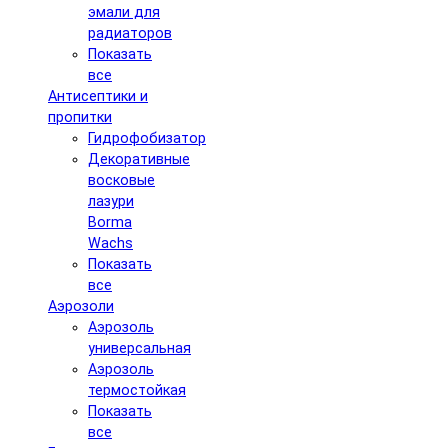
эмали для
радиаторов
Показать
все
Антисептики и
пропитки
Гидрофобизатор
Декоративные
восковые
лазури
Borma
Wachs
Показать
все
Аэрозоли
Аэрозоль
универсальная
Аэрозоль
термостойкая
Показать
все