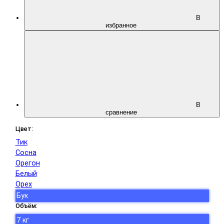
В
избранное
В
сравнение
Цвет:
Тик
Сосна
Орегон
Белый
Орех
Бук
Объём:
7 кг