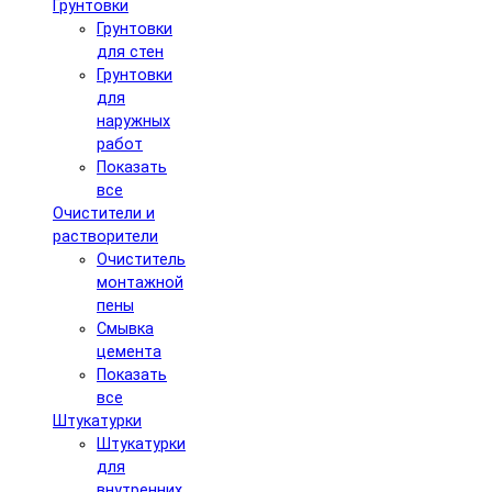
Грунтовки
Грунтовки
для стен
Грунтовки
для
наружных
работ
Показать
все
Очистители и
растворители
Очиститель
монтажной
пены
Смывка
цемента
Показать
все
Штукатурки
Штукатурки
для
внутренних