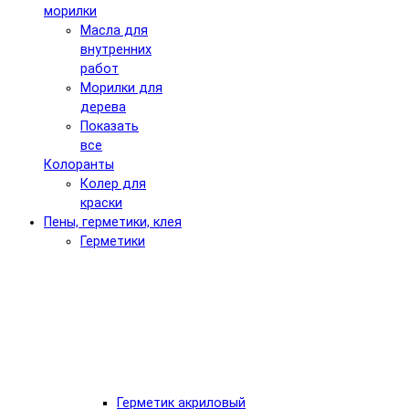
морилки
Масла для
внутренних
работ
Морилки для
дерева
Показать
все
Колоранты
Колер для
краски
Пены, герметики, клея
Герметики
Герметик акриловый