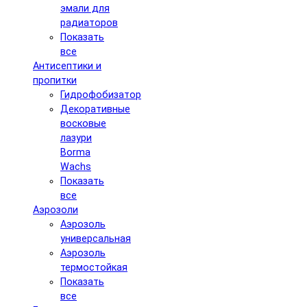
эмали для
радиаторов
Показать
все
Антисептики и
пропитки
Гидрофобизатор
Декоративные
восковые
лазури
Borma
Wachs
Показать
все
Аэрозоли
Аэрозоль
универсальная
Аэрозоль
термостойкая
Показать
все