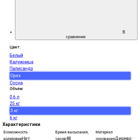
В
сравнение
Цвет:
Белый
Калужница
Палисандр
Орех
Сосна
Объём:
0.6 л
25 кг
3 кг
6 кг
Характеристики
Возможность
Время высыхания,
Материал
Нет
48
Дерево
колеровки
часов
основания