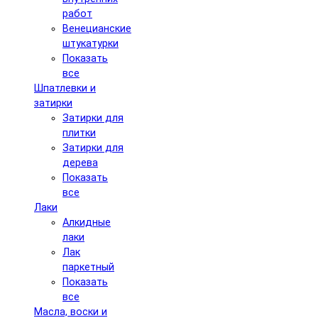
работ
Венецианские
штукатурки
Показать
все
Шпатлевки и
затирки
Затирки для
плитки
Затирки для
дерева
Показать
все
Лаки
Алкидные
лаки
Лак
паркетный
Показать
все
Масла, воски и