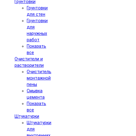
Грунтовки
Грунтовки
для стен
Грунтовки
для
наружных
работ
Показать
все
Очистители и
растворители
Очиститель
монтажной
пены
Смывка
цемента
Показать
все
Штукатурки
Штукатурки
для
внутренних