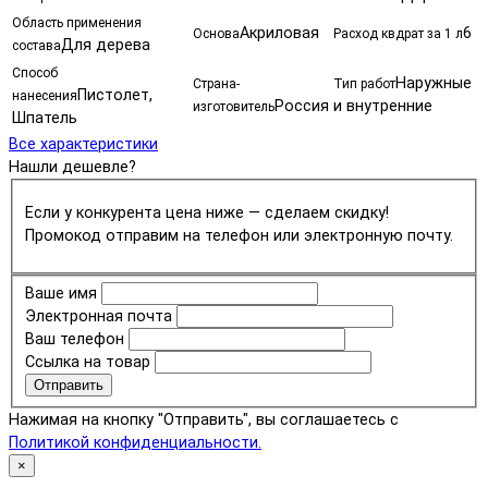
Область применения
Акриловая
6
Основа
Расход квдрат за 1 л
Для дерева
состава
Способ
Наружные
Страна-
Тип работ
Пистолет,
нанесения
Россия
и внутренние
изготовитель
Шпатель
Все характеристики
Нашли дешевле?
Если у конкурента цена ниже — сделаем скидку!
Промокод отправим на телефон или электронную почту.
Ваше имя
Электронная почта
Ваш телефон
Ссылка на товар
Отправить
Нажимая на кнопку "Отправить", вы соглашаетесь с
Политикой конфиденциальности.
×