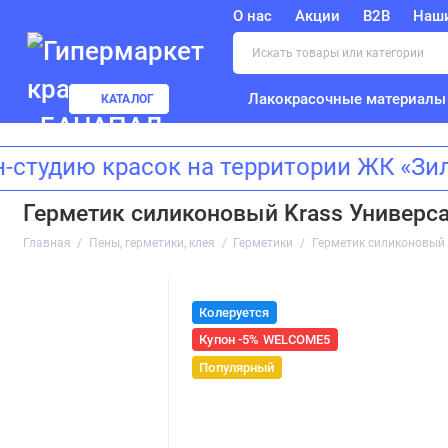
О нас
Акции
B2B
Наш
Лакокрасочные материалы
КАТАЛОГ
ию красок на территории ЖК «Зиларт
Герметик силиконовый Krass Универс
Главная
Пены, герметики, клея
Герметики
Герметик силиконовый
Колеруется
Купон -5% WELCOME5
Популярный