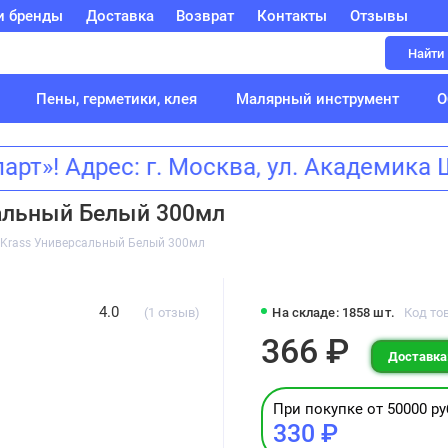
и бренды
Доставка
Возврат
Контакты
Отзывы
Найти
Пены, герметики, клея
Малярный инструмент
О
»! Адрес: г. Москва, ул. Академик
альный Белый 300мл
 Krass Универсальный Белый 300мл
4.0
(1 отзыв)
На складе: 1858 шт.
Код то
366 ₽
Доставка:
При покупке от 50000 ру
330 ₽