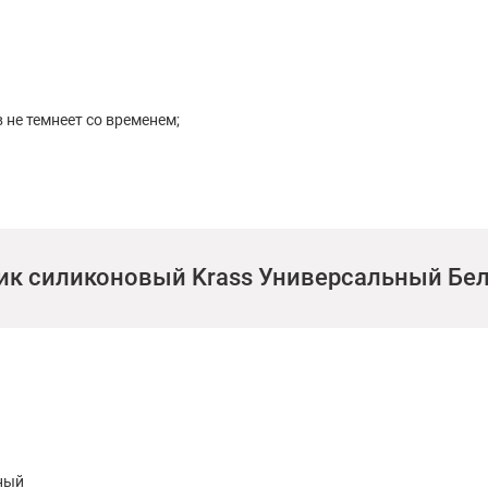
в не темнеет со временем;
тик силиконовый Krass Универсальный Бе
ными.
ный