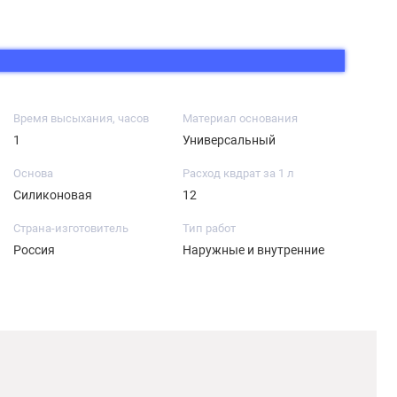
Время высыхания, часов
Материал основания
1
Универсальный
Основа
Расход квдрат за 1 л
Силиконовая
12
Страна-изготовитель
Тип работ
Россия
Наружные и внутренние