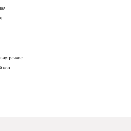
ь его под углом. Герметик наносится при температуре от +5°
ная
лета.
я
и температуре от +5° до +25°С. При транспортировке
 внутренние
й нов