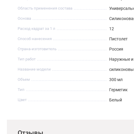
Отрезать кончик картриджа, навинтить колпачок и обрезат
Область применения состава
Универсаль
до +40°С при помощи пневматического или ручного писто
Основа
Силиконова
Хранить в оригинальной упаковке в течение 18 месяцев пр
Расход квдрат за 1 л
12
выдерживает температуру до -15°С.
Способ нанесения
Пистолет
Страна-изготовитель
Россия
Тип работ
Наружные и
Название модели
силиконовы
Объем
300 мл
Тип
Герметик
Цвет
Белый
Отзывы