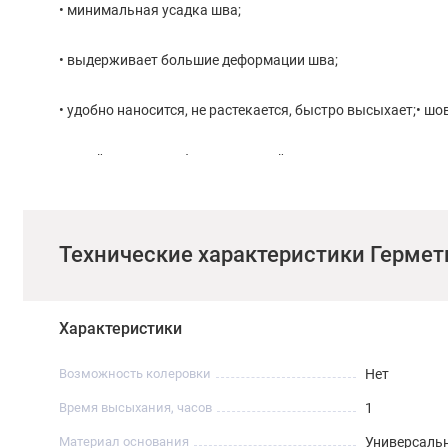
• минимальная усадка шва;
• выдерживает большие деформации шва;
• удобно наносится, не растекается, быстро высыхает;• шо
• устойчив к атмосферным воздействиям и UV лучам;
• устойчив к воздействию средств очистки;
Технические характеристики Герме
• высокая эластичность после затвердения.
Не рекомендуется для металлов и щелочных оснований.
Характеристики
Особенности применения.
Возможность колеровки
Нет
Время высыхания, часов
1
Поверхности должны быть сухими, чистыми и обезжирен
Материал основания
Универсаль