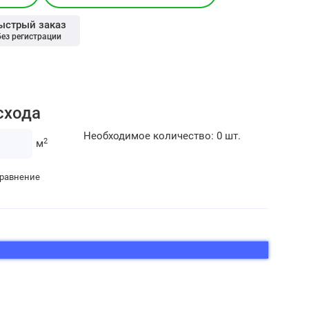
ыстрый заказ
без регистрации
схода
Необходимое количество:
0
шт.
2
м
сравнение