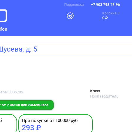
Поддержка
+7 903 798-78-96
Корзина
0
0 ₽
бои
а Щусева, д. 5
Krass
вара: 8306705
Производитель
 от 2 часов или самовывоз
б
При покупке от 100000 руб
293 ₽