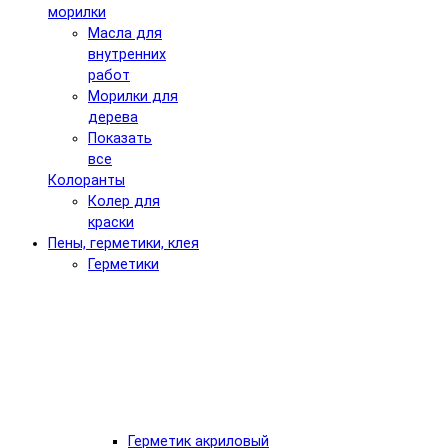
морилки
Масла для
внутренних
работ
Морилки для
дерева
Показать
все
Колоранты
Колер для
краски
Пены, герметики, клея
Герметики
Герметик акриловый