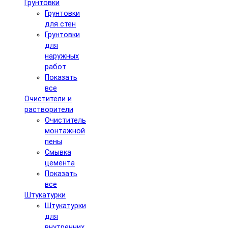
Грунтовки
Грунтовки
для стен
Грунтовки
для
наружных
работ
Показать
все
Очистители и
растворители
Очиститель
монтажной
пены
Смывка
цемента
Показать
все
Штукатурки
Штукатурки
для
внутренних