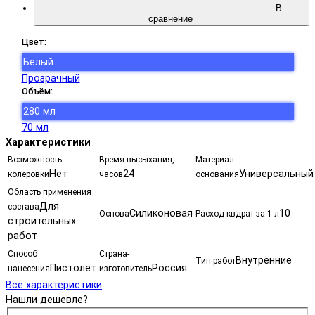
В
сравнение
Цвет:
Белый
Прозрачный
Объём:
280 мл
70 мл
Характеристики
Возможность
Время высыхания,
Материал
Нет
24
Универсальный
колеровки
часов
основания
Область применения
Для
состава
Силиконовая
10
Основа
Расход квдрат за 1 л
строительных
работ
Способ
Страна-
Внутренние
Тип работ
Пистолет
Россия
нанесения
изготовитель
Все характеристики
Нашли дешевле?