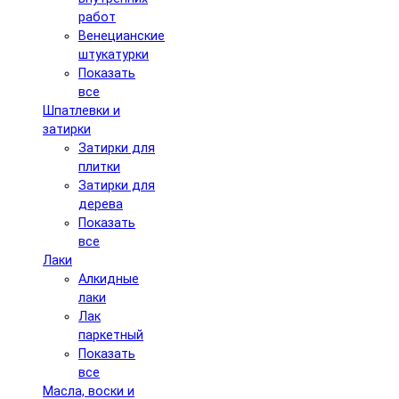
работ
Венецианские
штукатурки
Показать
все
Шпатлевки и
затирки
Затирки для
плитки
Затирки для
дерева
Показать
все
Лаки
Алкидные
лаки
Лак
паркетный
Показать
все
Масла, воски и