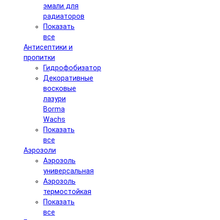
эмали для
радиаторов
Показать
все
Антисептики и
пропитки
Гидрофобизатор
Декоративные
восковые
лазури
Borma
Wachs
Показать
все
Аэрозоли
Аэрозоль
универсальная
Аэрозоль
термостойкая
Показать
все