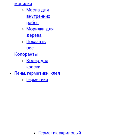
морилки
Масла для
внутренних
работ
Морилки для
дерева
Показать
все
Колоранты
Колер для
краски
Пены, герметики, клея
Герметики
Герметик акриловый