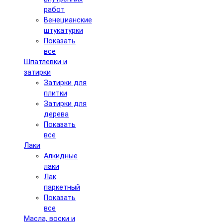
работ
Венецианские
штукатурки
Показать
все
Шпатлевки и
затирки
Затирки для
плитки
Затирки для
дерева
Показать
все
Лаки
Алкидные
лаки
Лак
паркетный
Показать
все
Масла, воски и