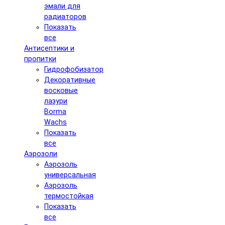
эмали для
радиаторов
Показать
все
Антисептики и
пропитки
Гидрофобизатор
Декоративные
восковые
лазури
Borma
Wachs
Показать
все
Аэрозоли
Аэрозоль
универсальная
Аэрозоль
термостойкая
Показать
все