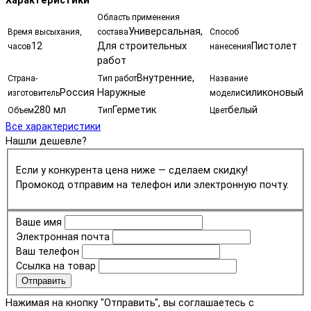
Характеристики
Область применения
Универсальная,
Время высыхания,
состава
Способ
12
Для строительных
Пистолет
часов
нанесения
работ
Внутренние,
Страна-
Тип работ
Название
Россия
Наружные
силиконовый
изготовитель
модели
280 мл
Герметик
белый
Объем
Тип
Цвет
Все характеристики
Нашли дешевле?
Если у конкурента цена ниже — сделаем скидку!
Промокод отправим на телефон или электронную почту.
Ваше имя
Электронная почта
Ваш телефон
Ссылка на товар
Отправить
Нажимая на кнопку "Отправить", вы соглашаетесь с