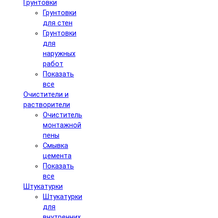
Грунтовки
Грунтовки
для стен
Грунтовки
для
наружных
работ
Показать
все
Очистители и
растворители
Очиститель
монтажной
пены
Смывка
цемента
Показать
все
Штукатурки
Штукатурки
для
внутренних