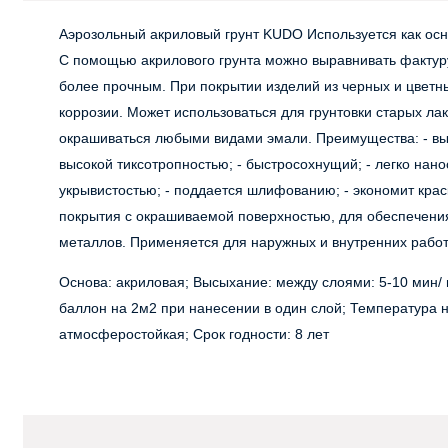
Аэрозольный акриловый грунт KUDO Используется как ос
С помощью акрилового грунта можно выравнивать фактур
более прочным. При покрытии изделий из черных и цветн
коррозии. Может использоваться для грунтовки старых л
окрашиваться любыми видами эмали. Преимущества: - выс
высокой тиксотропностью; - быстросохнущий; - легко нан
укрывистостью; - поддается шлифованию; - экономит кра
покрытия с окрашиваемой поверхностью, для обеспечени
металлов. Применяется для наружных и внутренних работ
Основа: акриловая; Высыхание: между слоями: 5-10 мин/ н
баллон на 2м2 при нанесении в один слой; Температура н
атмосферостойкая; Срок годности: 8 лет