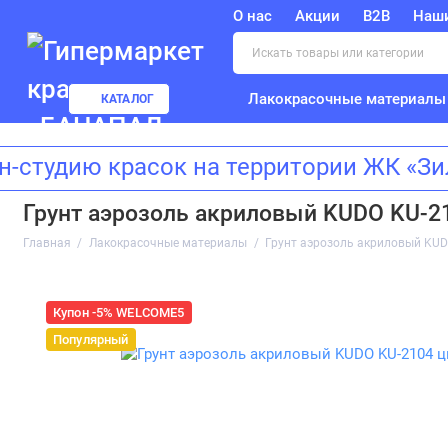
О нас
Акции
B2B
Наш
Лакокрасочные материалы
КАТАЛОГ
ию красок на территории ЖК «Зилар
Грунт аэрозоль акриловый KUDO KU-2
Главная
Лакокрасочные материалы
Грунт аэрозоль акриловый KUD
Купон -5% WELCOME5
Популярный