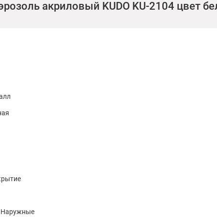
аэрозоль акриловый KUDO KU-2104 цвет б
алл
ная
крытие
. Наружные