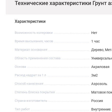
Технические характеристики Грунт 
Характеристики
Возможность колеровки
Нет
Время высыхания, часов
1 час
Материал основания
Дерево, Мет
Область применения состава
Универсаль
Основа
Акриловая
Расход квдрат за 1 л
3м2
Способ нанесения
Аэрозоль
Степень блеска покрытия
Матовое по
Страна-изготовитель
Россия
Тип работ
Внутренние