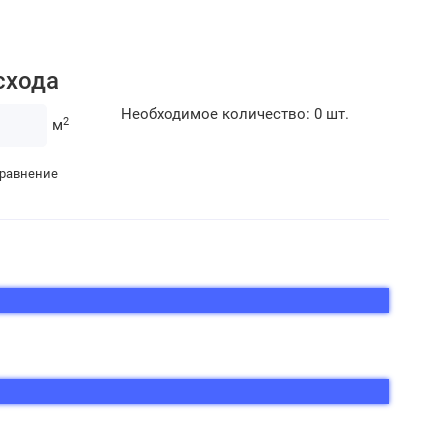
схода
Необходимое количество:
0
шт.
2
м
сравнение