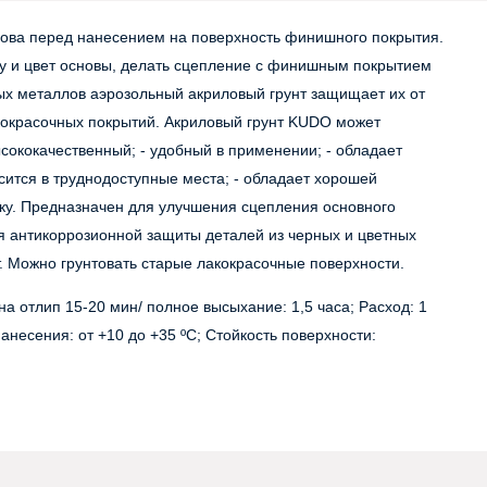
нова перед нанесением на поверхность финишного покрытия.
у и цвет основы, делать сцепление с финишным покрытием
ых металлов аэрозольный акриловый грунт защищает их от
акокрасочных покрытий. Акриловый грунт KUDO может
ококачественный; - удобный в применении; - обладает
осится в труднодоступные места; - обладает хорошей
ску. Предназначен для улучшения сцепления основного
я антикоррозионной защиты деталей из черных и цветных
. Можно грунтовать старые лакокрасочные поверхности.
а отлип 15-20 мин/ полное высыхание: 1,5 часа; Расход: 1
анесения: от +10 до +35 ºС; Стойкость поверхности: