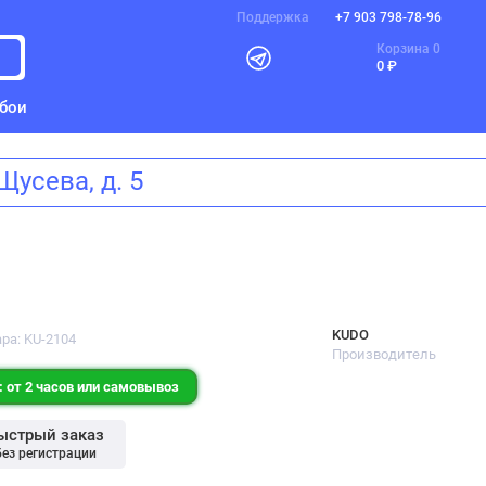
Поддержка
+7 903 798-78-96
Корзина
0
0 ₽
бои
а Щусева, д. 5
KUDO
ра: KU-2104
Производитель
 от 2 часов или самовывоз
ыстрый заказ
без регистрации