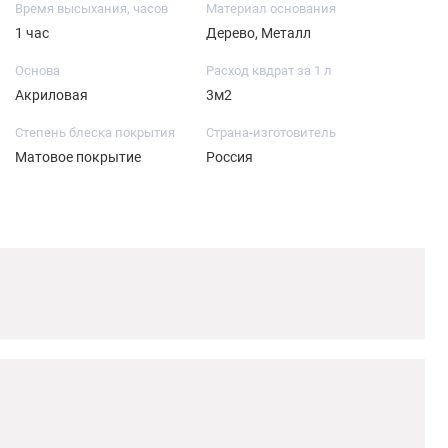
Время высыхания, часов
Материал основания
1 час
Дерево, Металл
Основа
Расход квдрат за 1 л
Акриловая
3м2
Степень блеска покрытия
Страна-изготовитель
Матовое покрытие
Россия