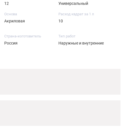
12
Универсальный
Основа
Расход квдрат за 1 л
Акриловая
10
Страна-изготовитель
Тип работ
Россия
Наружные и внутренние