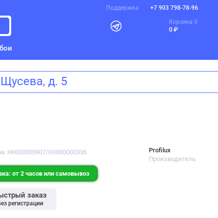
Поддержка
+7 903 798-78-96
Корзина
0
0 ₽
бои
а Щусева, д. 5
Profilux
ра: Н0000000907/Н0000000336
Производитель
ка: от 2 часов или самовывоз
ыстрый заказ
без регистрации