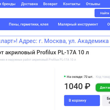
и бренды
Доставка
Возврат
Контакты
Отзывы
Найти
Пены, герметики, клея
Малярный инструмент
О
т»! Адрес: г. Москва, ул. Академик
т акриловый Profilux PL-17A 10 л
них и наружных работ акриловый Profilux PL-17A 10 л
На складе: 72 шт.
Код това
1040 ₽
Достав
Б
В корзину