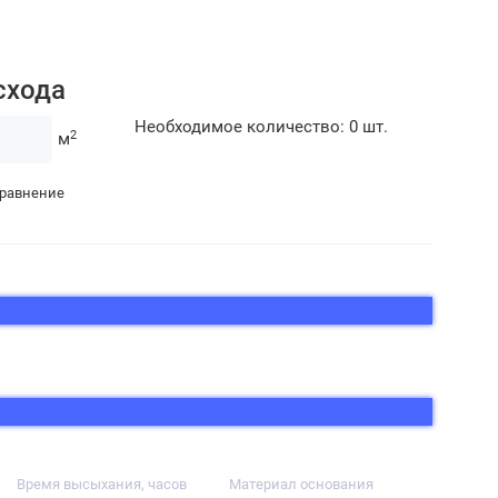
схода
Необходимое количество:
0
шт.
2
м
сравнение
Время высыхания, часов
Материал основания