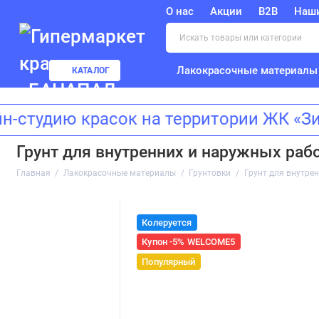
О нас
Акции
B2B
Наш
Лакокрасочные материалы
КАТАЛОГ
дию красок на территории ЖК «Зилар
Грунт для внутренних и наружных рабо
Главная
Лакокрасочные материалы
Грунтовки
Грунт для внутрен
Колеруется
Купон -5% WELCOME5
Популярный