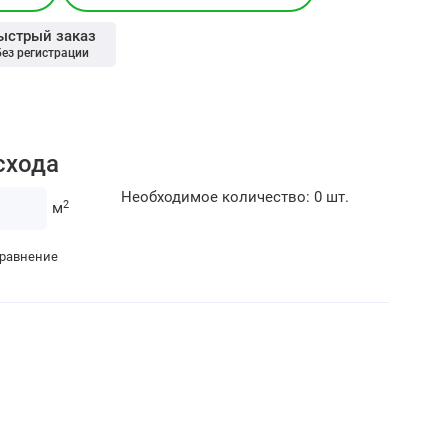
ыстрый заказ
без регистрации
схода
Необходимое количество:
0
шт.
2
м
сравнение