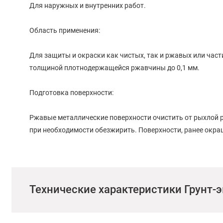
Для наружных и внутренних работ.
Область применения:
Для защиты и окраски как чистых, так и ржавых или час
толщиной плотнодержащейся ржавчины до 0,1 мм.
Подготовка поверхности:
Ржавые металлические поверхности очистить от рыхлой р
при необходимости обезжирить. Поверхности, ранее окр
матового состояния, проверить на совместимость и прочн
окрашивание. В случае отслоения старого покрытия - его
тщательно перемешать. При необходимости или перед ок
рабочей вязкости уайт-спиритом или сольвентом. Рекомен
Технические характеристики Грунт-э
от минус 10°С до 30°С в 1-2 слоя с промежуточной сушкой
можно наносить краски и эмали на пентафталевой, масля