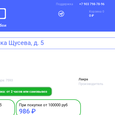
Поддержка
+7 903 798-78-96
Корзина
0
0 ₽
бои
мика Щусева, д. 5
Лакра
ра: 7593
Производитель
ка: от 2 часов или самовывоз
б
При покупке от 100000 руб
986 ₽