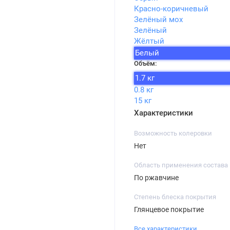
Красно-коричневый
Зелёный мох
Зелёный
Жёлтый
Белый
Объём:
1.7 кг
0.8 кг
15 кг
Характеристики
Возможность колеровки
Нет
Область применения состава
По ржавчине
Степень блеска покрытия
Глянцевое покрытие
Все характеристики