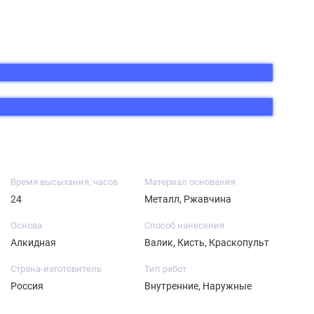
Время высыхания, часов
Материал основания
24
Металл, Ржавчина
Основа
Способ нанесения
Алкидная
Валик, Кисть, Краскопульт
Страна-изготовитель
Тип работ
Россия
Внутренние, Наружные