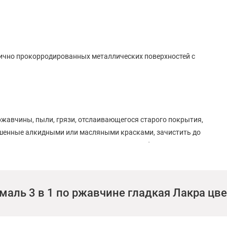
тично прокорродированных металлических поверхностей с
жавчины, пыли, грязи, отслаивающегося старого покрытия,
ашенные алкидными или масляными красками, зачистить до
ость. Для этого рекомендуется сделать пробное
 необходимо удалить. Перед применением грунт-эмаль
раской пневмораспылителем, грунт-эмаль разбавить до
дуется наносить грунт-эмаль в сухую погоду при температуре
маль 3 в 1 по ржавчине гладкая Лакра цве
. В дальнейшем, на поверхность, окрашенную грунт-эмалью,
ной, хлорвиниловой основе.