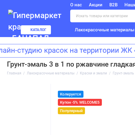
О нас
Акции
B2B
Наш
Лакокрасочные материалы
КАТАЛОГ
тудию красок на территории ЖК «Зи
Грунт-эмаль 3 в 1 по ржавчине гладкая
Главная
Лакокрасочные материалы
Краски и эмали
Грунт-эмаль 
Колеруется
Купон -5% WELCOME5
Популярный