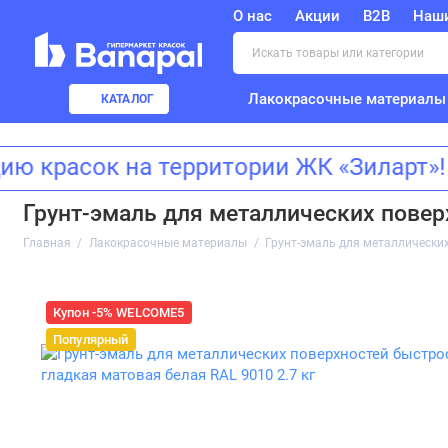
О нас
Акции
B2B
Наш
Лакокрасочные материалы
КАТАЛОГ
расок на территории ЖК «Зиларт»! А
Грунт-эмаль для металлических повер
Главная
Лакокрасочные материалы
Грунт-эмаль для металлических
Купон -5% WELCOME5
Популярный