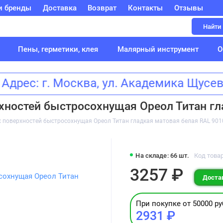
и бренды
Доставка
Возврат
Контакты
Отзывы
Найти
Пены, герметики, клея
Малярный инструмент
О
дрес: г. Москва, ул. Академика Щус
хностей быстросохнущая Ореол Титан гла
 поверхностей быстросохнущая Ореол Титан гладкая матовая белая RAL 9010
На складе: 66 шт.
Код товар
3257 ₽
Достав
При покупке от 50000 ру
2931 ₽