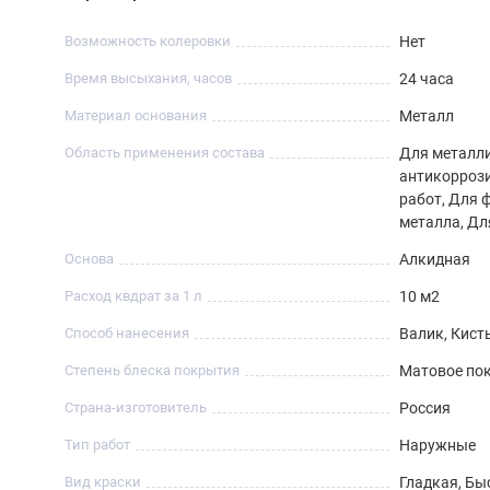
нанесение следующего слоя в интервале от 30 минут до 3
Возможность колеровки
Нет
Время высыхания, часов
24 часа
Материал основания
Металл
Область применения состава
Для металли
антикорроз
работ, Для 
металла, Дл
Основа
Алкидная
Расход квдрат за 1 л
10 м2
Способ нанесения
Валик, Кист
Степень блеска покрытия
Матовое по
Страна-изготовитель
Россия
Тип работ
Наружные
Вид краски
Гладкая, Б