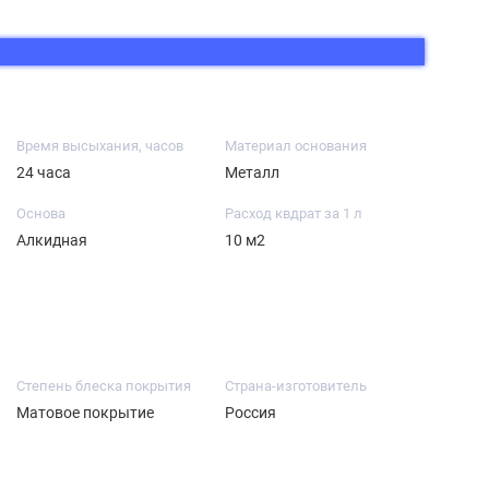
Время высыхания, часов
Материал основания
24 часа
Металл
Основа
Расход квдрат за 1 л
Алкидная
10 м2
Степень блеска покрытия
Страна-изготовитель
Матовое покрытие
Россия