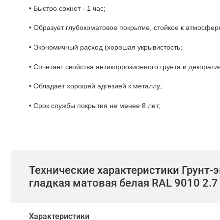
• Быстро сохнет - 1 час;
• Образует глубокоматовое покрытие, стойкое к атмосфер
• Экономичный расход (хорошая укрывистость;
• Сочетает свойства антикоррозионного грунта и декорат
• Обладает хорошей адгезией к металлу;
• Срок службы покрытия не менее 8 лет;
• Возможно нанесение при отрицательной температуре до
Расход для получения однослойного покрытия по сухой по
до 100 г грунт-эмали
Технические характеристики Грунт-
Нанесение: Перед использованием грунт-эмаль необходи
гладкая матовая белая RAL 9010 2.7
материал разбавляют растворителем в количествах указ
привести к снижению толщины не стекающего слоя и защи
наносить в 2-3 слоя при температуре окружающей среды
Характеристики