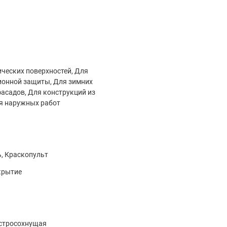
 часов.
ческих поверхностей, Для
ионной защиты, Для зимних
фасадов, Для конструкций из
я наружных работ
ь, Краскопульт
крытие
ыстросохнущая