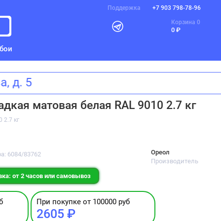
Поддержка
+7 903 798-78-96
Корзина
0
0 ₽
бои
ева, д. 5
дкая матовая белая RAL 9010 2.7 кг
 2.7 кг
Ореол
а: 6084/83762
Производитель
ка: от 2 часов или самовывоз
б
При покупке от 100000 руб
2605 ₽