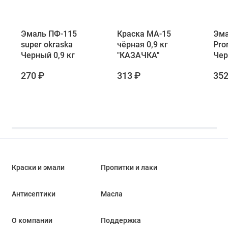
Эмаль ПФ-115
Краска МА-15
Эма
super okraska
чёрная 0,9 кг
Pro
Черный 0,9 кг
"КАЗАЧКА"
Чер
270 ₽
313 ₽
352
Краски и эмали
Пропитки и лаки
Антисептики
Масла
О компании
Поддержка