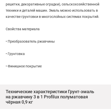
решетки, декоративные оградки), сельскохозяйственной
техники и деталей машин. Эмаль можно использовать в
качестве грунтовки в многослойных системах покрытий.
Свойства материала
• Преобразователь ржавчины
• Грунтовка
• Финишное покрытие
Подготовка поверхности
Эмаль наносят на сухую поверхность, предварительно
Технические характеристики Грунт-эмаль
на ржавчину 3 в 1 Profilux полуматовая
очищенную от пыли, старой отслоившейся краски и жира.
чёрная 0,9 кг
Металлические поверхности предварительно очищают от
ржавчины, окалины, обезжиривают растворителем (уайт-