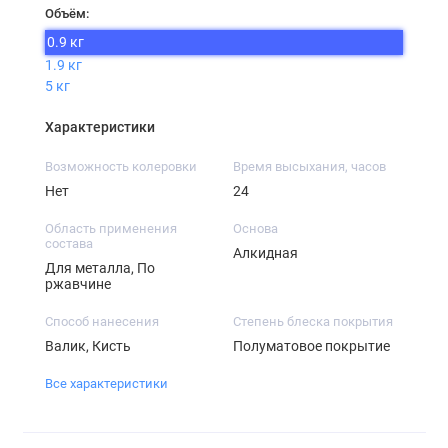
Объём:
0.9 кг
1.9 кг
5 кг
Характеристики
Возможность колеровки
Время высыхания, часов
Нет
24
Область применения
Основа
состава
Алкидная
Для металла, По
ржавчине
Способ нанесения
Степень блеска покрытия
Валик, Кисть
Полуматовое покрытие
Все характеристики