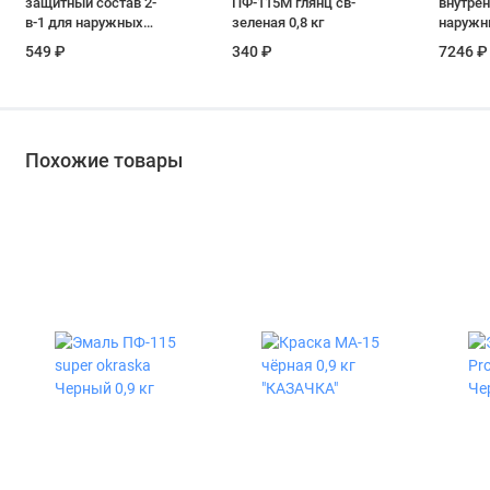
защитный состав 2-
ПФ-115М глянц св-
внутрен
в-1 для наружных
зеленая 0,8 кг
наружн
работ вишня 0,8 л
Prosept
549 ₽
340 ₽
7246 ₽
цвет се
12 кг
Похожие товары