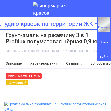
удию красок на территории ЖК «Зила
Каталог
Грунт-эмаль на ржавчину 3 в 1
Profilux полуматовая чёрная 0,9 кг
Поиск
Главная
Лакокрасочные материалы
Краски и эмали
Грунт-эмаль 
Войти
Описание
Характеристики
Отзывы
0
Вопросы и о
Купон -5% WELCOME5
Популярный