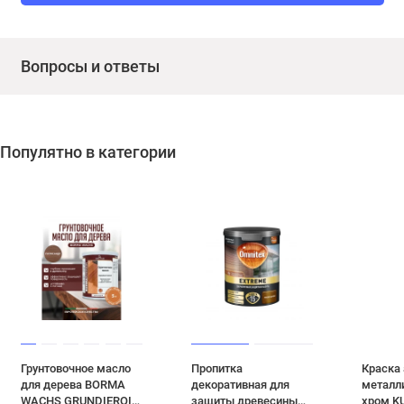
Вопросы и ответы
Популятно в категории
Грунтовочное масло
Пропитка
Краска
для дерева BORMA
декоративная для
металл
WACHS GRUNDIEROIL
защиты древесины
хром KU