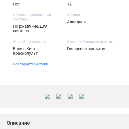
Нет
12
Область применения
Основа
состава
Алкидная
По ржавчине, Для
металла
Способ нанесения
Степень блеска покрытия
Валик, Кисть,
Глянцевое покрытие
Краскопульт
Все характеристики
Описание