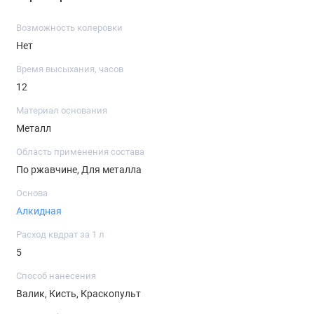
Возможность колеровки
Нет
Время высыхания, часов
12
Материал основания
Металл
Область применения состава
По ржавчине, Для металла
Основа
Алкидная
Расход квдрат за 1 л
5
Способ нанесения
Валик, Кисть, Краскопульт