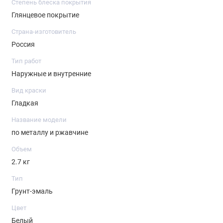
Степень блеска покрытия
Глянцевое покрытие
Страна-изготовитель
Россия
Тип работ
Наружные и внутренние
Вид краски
Гладкая
Название модели
по металлу и ржавчине
Объем
2.7 кг
Тип
Грунт-эмаль
Цвет
Белый