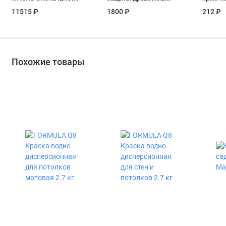
COLOROIL цвет
Omnitex Extreme тик
мл
11515 ₽
1800 ₽
212 ₽
Палисандр 5 л
полуматовая 0.9 л
Похожие товары