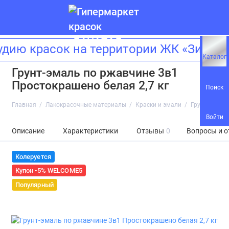
ию красок на территории ЖК «Зиларт
Каталог
Грунт-эмаль по ржавчине 3в1
Простокрашено белая 2,7 кг
Поиск
Главная
Лакокрасочные материалы
Краски и эмали
Грунт-эмаль 
Войти
Описание
Характеристики
Отзывы
0
Вопросы и о
Колеруется
Купон -5% WELCOME5
Популярный