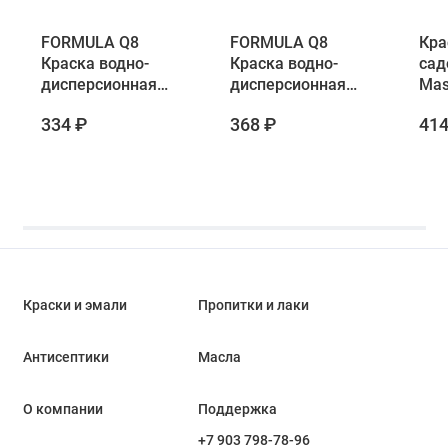
FORMULA Q8
FORMULA Q8
Кра
Краска водно-
Краска водно-
сад
дисперсионная
дисперсионная
Mas
для потолков
для стен и
334 ₽
368 ₽
414
матовая 2.7 кг
потолков 2.7 кг
Краски и эмали
Пропитки и лаки
Антисептики
Масла
О компании
Поддержка
+7 903 798-78-96