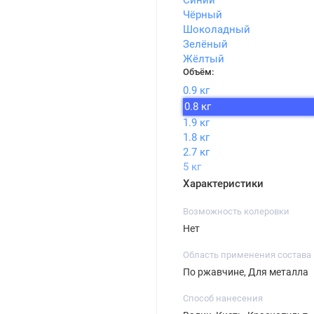
Синий
Чёрный
Шоколадный
Зелёный
Жёлтый
Объём:
0.9 кг
0.8 кг
1.9 кг
1.8 кг
2.7 кг
5 кг
Характеристики
Возможность колеровки
Нет
Область применения состава
По ржавчине, Для металла
Способ нанесения