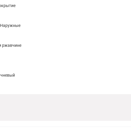
покрытие
, Наружные
и ржавчине
ичневый