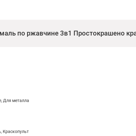
эмаль по ржавчине 3в1 Простокрашено кра
, Для металла
ь, Краскопульт