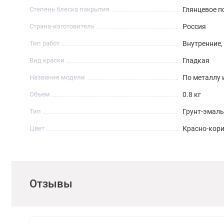
Степень блеска покрытия
Глянцевое 
Страна-изготовитель
Россия
Тип работ
Внутренние
Вид краски
Гладкая
Название модели
По металлу 
Объем
0.8 кг
Тип
Грунт-эмаль
Цвет
Красно-кор
Отзывы