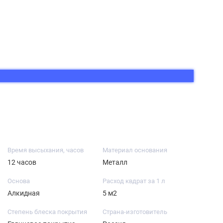
Время высыхания, часов
Материал основания
12 часов
Металл
Основа
Расход квдрат за 1 л
Алкидная
5 м2
Степень блеска покрытия
Страна-изготовитель