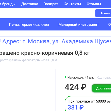
и бренды
Доставка
Возврат
Контакты
Отзывы
Найти
Пены, герметики, клея
Малярный инструмент
О
дрес: г. Москва, ул. Академика Щу
рашено красно-коричневая 0,8 кг
ростокрашено красно-коричневая 0,8 кг
На складе: 44 шт.
Код товар
424 ₽
Доставка:
При покупке от 50000 ру
381 ₽