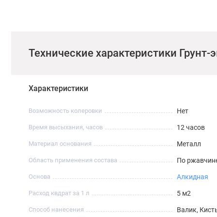
Технические характеристики Грунт-
Характеристики
Возможность колеровки
Нет
Время высыхания, часов
12 часов
Материал основания
Металл
Область применения состава
По ржавчине
Основа
Алкидная
Расход квдрат за 1 л
5 м2
Способ нанесения
Валик, Кист