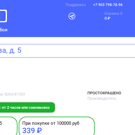
Поддержка
+7 903 798-78-96
Корзина
0
0 ₽
бои
сева, д. 5
ПРОСТОКРАШЕНО
а: 8265/81303
Производитель
 от 2 часов или самовывоз
б
При покупке от 100000 руб
339 ₽