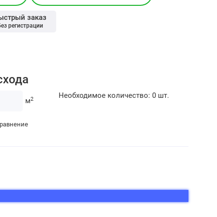
ыстрый заказ
без регистрации
схода
Необходимое количество:
0
шт.
2
м
сравнение