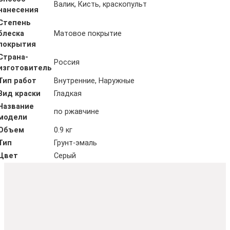
Валик, Кисть, краскопульт
нанесения
Степень
блеска
Матовое покрытие
покрытия
Страна-
Россия
изготовитель
Тип работ
Внутренние, Наружные
Вид краски
Гладкая
Название
по ржавчине
модели
Объем
0.9 кг
Тип
Грунт-эмаль
Цвет
Серый