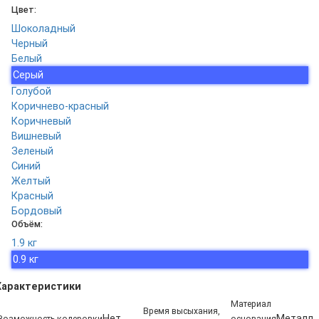
Цвет:
Шоколадный
Черный
Белый
Серый
Голубой
Коричнево-красный
Коричневый
Вишневый
Зеленый
Синий
Желтый
Красный
Бордовый
Объём:
1.9 кг
0.9 кг
Характеристики
Материал
Время высыхания,
Нет
Металл,