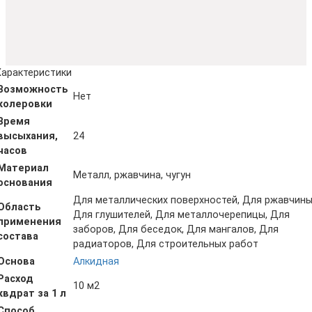
Характеристики
Возможность
Нет
колеровки
Время
высыхания,
24
часов
Материал
Металл, ржавчина, чугун
основания
Для металлических поверхностей, Для ржавчины
Область
Для глушителей, Для металлочерепицы, Для
применения
заборов, Для беседок, Для мангалов, Для
состава
радиаторов, Для строительных работ
Основа
Алкидная
Расход
10 м2
квдрат за 1 л
Способ