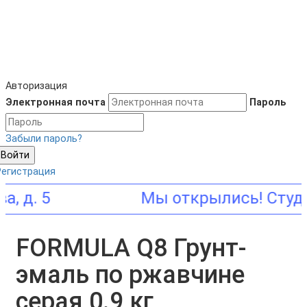
Авторизация
Электронная почта
Пароль
Забыли пароль?
Войти
Регистрация
. 5
FORMULA Q8 Грунт-
эмаль по ржавчине
серая 0.9 кг