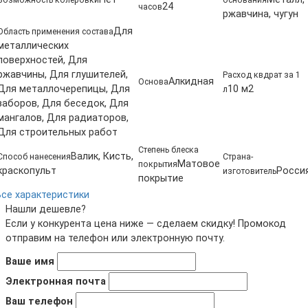
Возможность колеровки
основания
24
часов
ржавчина, чугун
Для
Область применения состава
металлических
поверхностей, Для
ржавчины, Для глушителей,
Расход квдрат за 1
Алкидная
Основа
Для металлочерепицы, Для
10 м2
л
заборов, Для беседок, Для
мангалов, Для радиаторов,
Для строительных работ
Степень блеска
Валик, Кисть,
Способ нанесения
Страна-
Матовое
покрытия
краскопульт
Росси
изготовитель
покрытие
Все характеристики
Нашли дешевле?
Если у конкурента цена ниже — сделаем скидку! Промокод
отправим на телефон или электронную почту.
Ваше имя
Электронная почта
Ваш телефон