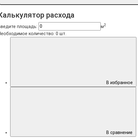
Калькулятор расхода
2
Введите площадь:
м
Необходимое количество:
0
шт.
В избранное
В сравнение