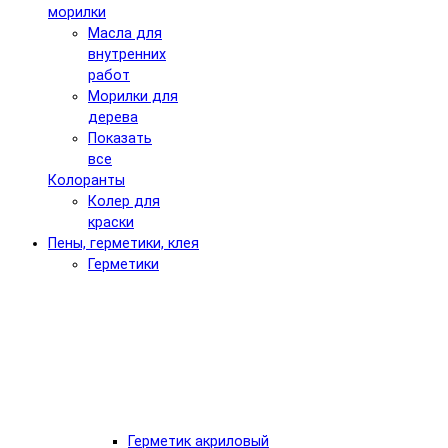
морилки
Масла для
внутренних
работ
Морилки для
дерева
Показать
все
Колоранты
Колер для
краски
Пены, герметики, клея
Герметики
Герметик акриловый