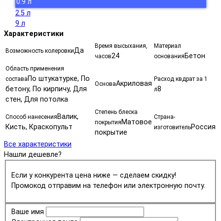
0.9 л
2.5 л
9 л
Характеристики
Время высыхания,
Материал
Да
Возможность колеровки
24
Бетон
часов
основания
Область применения
По штукатурке, По
состава
Расход квдрат за 1
Акриловая
Основа
бетону, По кирпичу, Для
8
л
стен, Для потолка
Степень блеска
Валик,
Способ нанесения
Страна-
Матовое
покрытия
Кисть, Краскопульт
Россия
изготовитель
покрытие
Все характеристики
Нашли дешевле?
Если у конкурента цена ниже — сделаем скидку!
Промокод отправим на телефон или электронную почту.
Ваше имя