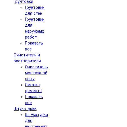
Грунтовки
Грунтовки
для стен
Грунтовки
для
наружных
работ
Показать
все
Очистители и
растворители
Очиститель
монтажной
пены
Смывка
цемента
Показать
все
Штукатурки
Штукатурки
для
внутренних