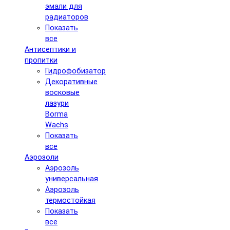
эмали для
радиаторов
Показать
все
Антисептики и
пропитки
Гидрофобизатор
Декоративные
восковые
лазури
Borma
Wachs
Показать
все
Аэрозоли
Аэрозоль
универсальная
Аэрозоль
термостойкая
Показать
все