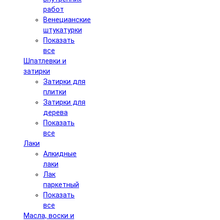
работ
Венецианские
штукатурки
Показать
все
Шпатлевки и
затирки
Затирки для
плитки
Затирки для
дерева
Показать
все
Лаки
Алкидные
лаки
Лак
паркетный
Показать
все
Масла, воски и