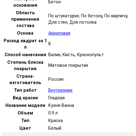
Бетон
основания
Область
По штукатурке, По бетону, По кирпичу,
применения
Для стен, Для потолка
состава
Основа
Акриловая
Расход квдрат за 1
8
л
Способ нанесения
Валик, Кисть, Краскопульт
Степень блеска
Матовое покрытие
покрытия
Страна-
Россия
изготовитель
Тип работ
Внутренние
Вид краски
Гладкая
Название модели
Кухня-Ванна
Объем
0.9 л
Тип
Краска
Цвет
Белый