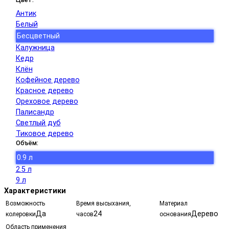
Антик
Белый
Бесцветный
Калужница
Кедр
Клён
Кофейное дерево
Красное дерево
Ореховое дерево
Палисандр
Светлый дуб
Тиковое дерево
Объём:
0.9 л
2.5 л
9 л
Характеристики
Возможность
Время высыхания,
Материал
Да
24
Дерево
колеровки
часов
основания
Область применения