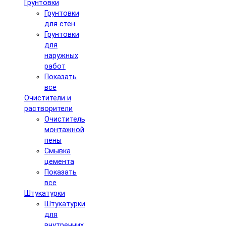
Грунтовки
Грунтовки
для стен
Грунтовки
для
наружных
работ
Показать
все
Очистители и
растворители
Очиститель
монтажной
пены
Смывка
цемента
Показать
все
Штукатурки
Штукатурки
для
внутренних