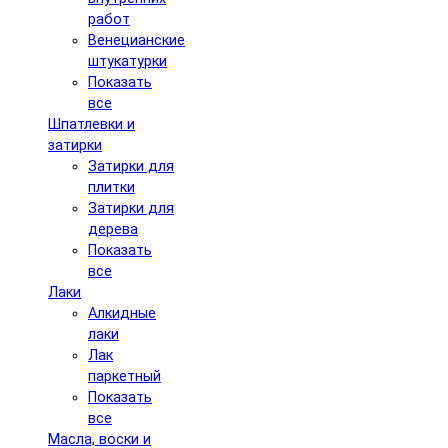
работ
Венецианские
штукатурки
Показать
все
Шпатлевки и
затирки
Затирки для
плитки
Затирки для
дерева
Показать
все
Лаки
Алкидные
лаки
Лак
паркетный
Показать
все
Масла, воски и