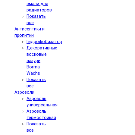
эмали для
радиаторов
Показать
все
Антисептики и
пропитки
Гидрофобизатор
Декоративные
восковые
лазури
Borma
Wachs
Показать
все
Аэрозоли
Аэрозоль
универсальная
Аэрозоль
термостойкая
Показать
все