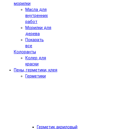
морилки
Масла для
внутренних
работ
Морилки для
дерева
Показать
все
Колоранты
Колер для
краски
Пены, герметики, клея
Герметики
Герметик акриловый