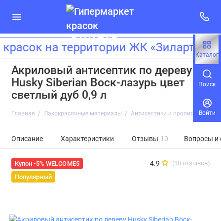
сок на территории ЖК «Зиларт»! Адр
Каталог
Акриловый антисептик по дереву
Husky Siberian Воск-лазурь цвет
Поиск
светлый дуб 0,9 л
Войти
Главная
Лакокрасочные материалы
Антисептики и пропитки
Акри
Описание
Характеристики
Отзывы
10
Вопросы и
4.9
(10 отзывов)
Купон -5% WELCOME5
Популярный