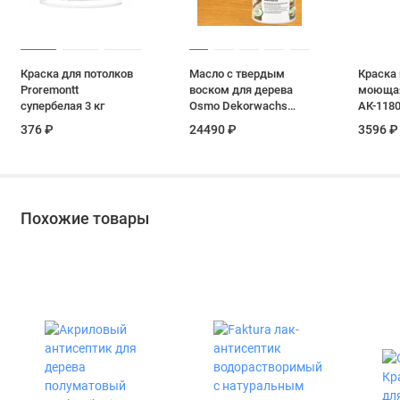
Краска для потолков
Масло с твердым
Краска 
Proremontt
воском для дерева
моющая
супербелая 3 кг
Osmo Dekorwachs
АК-1180
Transparent цвет 3103
автокол
376 ₽
24490 ₽
3596 ₽
Дуб светлый
кг
шелковисто-матовый
2.5 л
Похожие товары