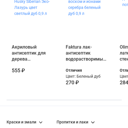
Акриловый
Faktura лак-
Oli
антисептик для
антисептик
лат
дерева
водорастворимый
сте
полуматовый
с натуральным
0,9 
555 ₽
Отличия
Отл
Husky Siberian
воском и ионами
Цвет: Беленый дуб
Цвет
Эко-Лазурь цвет
серебрa беленый
270 ₽
284
светлый дуб 0,9 л
дуб 0,9 л
Краски и эмали
Пропитки и лаки