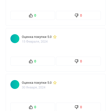
использовать защитные очки и перчатки. При
попадании в глаза незамедлительно промыть глаза
0
0
водой. При необходимости обратиться к врачу. При
попадании на кожу промыть водой с мылом. Беречь
от детей!
Оценка покупки 5.0
15 Февраля, 2024
0
0
Оценка покупки 5.0
30 Января, 2024
0
0