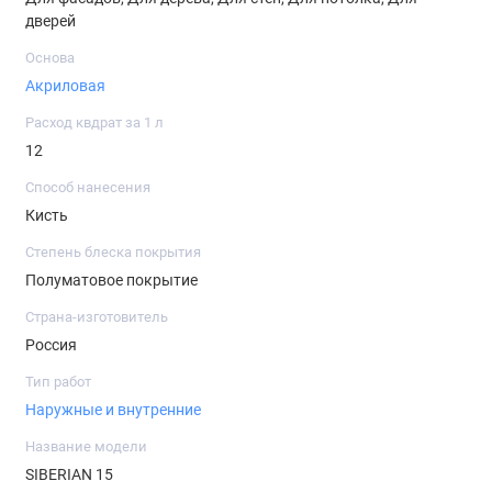
Образует полуматовое покрытие
дверей
Содержит воск
Основа
Создает водоотталкивающее покрытие
Акриловая
Сохраняет видимой текстуру натуральной
Расход квдрат за 1 л
древесины
12
Обладает хорошей адгезией и глубоко
Способ нанесения
проникает в структуру древесины
Кисть
Предохраняет от воздействия грибков, гнили,
Степень блеска покрытия
плесени, насекомых-древоточцев
Полуматовое покрытие
Создает покрытие, устойчивое к негативному
Страна-изготовитель
воздействию УФ-излучения солнца
Россия
Не предназначено для окраски полов и мест,
Тип работ
постоянно контактирующих с водой
Наружные и внутренние
Бесцветный состав колеруется по системе
Название модели
Dekart Color — каталогу TROX и Coltec Wood
SIBERIAN 15