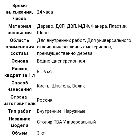
Время
высыхания,
24 часа
часов
Материал
Дерево, ДСП, ДВП, МДФ, Фанера, Пластик,
основания
Шпон
Область
Для внутренних работ, Для универсального
применения
склеивания различных материалов,
состава
преимущественно дерева
Основа
Водно-дисперсионная
Расход
5 - 6 м2
квдрат за 1 л
Способ
Кисть, Шпатель, Валик
нанесения
Страна-
Россия
изготовитель
Тип работ
Внутренние, Наружные
Название
Столяр ПВА Универсальный
модели
Объем
3 кг