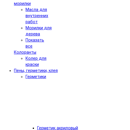
морилки
Масла для
внутренних
работ
Морилки для
дерева
Показать
все
Колоранты
Колер для
краски
Пены, герметики, клея
Герметики
Герметик акриловый