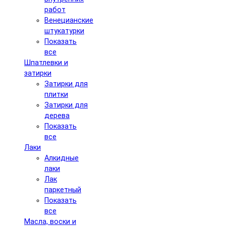
работ
Венецианские
штукатурки
Показать
все
Шпатлевки и
затирки
Затирки для
плитки
Затирки для
дерева
Показать
все
Лаки
Алкидные
лаки
Лак
паркетный
Показать
все
Масла, воски и