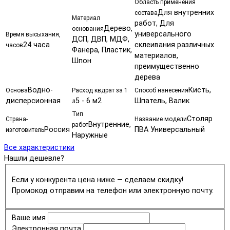
Область применения
Для внутренних
состава
Материал
работ, Для
Дерево,
основания
универсального
Время высыхания,
ДСП, ДВП, МДФ,
24 часа
склеивания различных
часов
Фанера, Пластик,
материалов,
Шпон
преимущественно
дерева
Водно-
Кисть,
Основа
Расход квдрат за 1
Способ нанесения
дисперсионная
5 - 6 м2
Шпатель, Валик
л
Тип
Столяр
Страна-
Название модели
Внутренние,
работ
Россия
ПВА Универсальный
изготовитель
Наружные
Все характеристики
Нашли дешевле?
Если у конкурента цена ниже — сделаем скидку!
Промокод отправим на телефон или электронную почту.
Ваше имя
Электронная почта