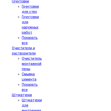
Грунтовки
Грунтовки
для стен
Грунтовки
для
наружных
работ
Показать
все
Очистители и
растворители
Очиститель
монтажной
пены
Смывка
цемента
Показать
все
Штукатурки
Штукатурки
для
внутренних