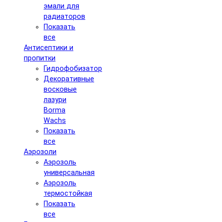
эмали для
радиаторов
Показать
все
Антисептики и
пропитки
Гидрофобизатор
Декоративные
восковые
лазури
Borma
Wachs
Показать
все
Аэрозоли
Аэрозоль
универсальная
Аэрозоль
термостойкая
Показать
все