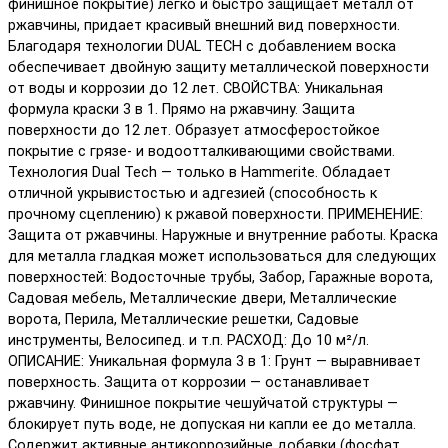
финишное покрытие) легко и быстро защищает металл от
ржавчины, придает красивый внешний вид поверхности.
Благодаря технологии DUAL TECH с добавлением воска
обеспечивает двойную защиту металлической поверхности
от воды и коррозии до 12 лет. СВОЙСТВА: Уникальная
формула краски 3 в 1. Прямо на ржавчину. Защита
поверхности до 12 лет. Образует атмосферостойкое
покрытие с грязе- и водоотталкивающими свойствами.
Технология Dual Tech — только в Hammerite. Обладает
отличной укрывистостью и адгезией (способность к
прочному сцеплению) к ржавой поверхности. ПРИМЕНЕНИЕ:
Защита от ржавчины. Наружные и внутренние работы. Краска
для металла гладкая может использоваться для следующих
поверхностей: Водосточные трубы, Забор, Гаражные ворота,
Садовая мебель, Металлические двери, Металлические
ворота, Перила, Металлические решетки, Садовые
инструменты, Велосипед. и т.п. РАСХОД: До 10 м²/л.
ОПИСАНИЕ: Уникальная формула 3 в 1: Грунт — выравнивает
поверхность. Защита от коррозии — останавливает
ржавчину. Финишное покрытие чешуйчатой структуры —
блокирует путь воде, не допуская ни капли ее до металла.
Содержит активные антикоррозийные добавки (фосфат