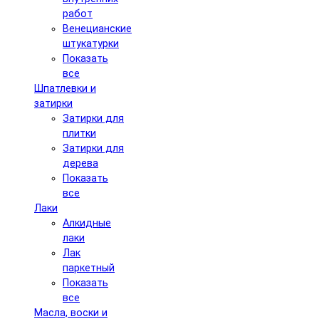
работ
Венецианские
штукатурки
Показать
все
Шпатлевки и
затирки
Затирки для
плитки
Затирки для
дерева
Показать
все
Лаки
Алкидные
лаки
Лак
паркетный
Показать
все
Масла, воски и