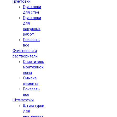
Грунтовки
Грунтовки
для стен
Грунтовки
для
наружных
работ
Показать
все
Очистители и
растворители
Очиститель
монтажной
пены
Смывка
цемента
Показать
все
Штукатурки
Штукатурки
для
внутренних