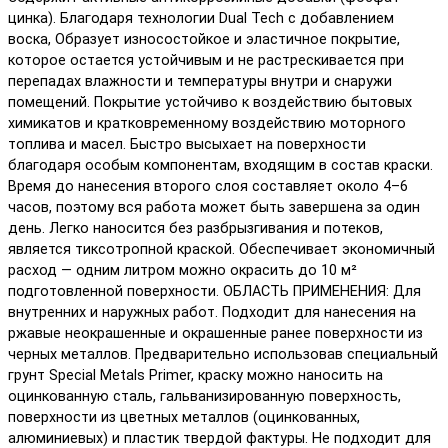
цинка). Благодаря технологии Dual Tech c добавлением
воска, Образует износостойкое и эластичное покрытие,
которое остается устойчивым и не растрескивается при
перепадах влажности и температуры внутри и снаружи
помещений. Покрытие устойчиво к воздействию бытовых
химикатов и кратковременному воздействию моторного
топлива и масел. Быстро высыхает на поверхности
благодаря особым компонентам, входящим в состав краски.
Время до нанесения второго слоя составляет около 4–6
часов, поэтому вся работа может быть завершена за один
день. Легко наносится без разбрызгивания и потеков,
является тиксотропной краской. Обеспечивает экономичный
расход — одним литром можно окрасить до 10 м²
подготовленной поверхности. ОБЛАСТЬ ПРИМЕНЕНИЯ: Для
внутренних и наружных работ. Подходит для нанесения на
ржавые неокрашенные и окрашенные ранее поверхности из
черных металлов. Предварительно использовав специальный
грунт Special Metals Primer, краску можно наносить на
оцинкованную сталь, гальванизированную поверхность,
поверхности из цветных металлов (оцинкованных,
алюминиевых) и пластик твердой фактуры. Не подходит для