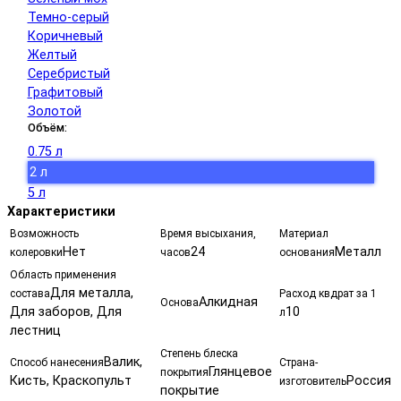
Темно-серый
Коричневый
Желтый
Серебристый
Графитовый
Золотой
Объём:
0.75 л
2 л
5 л
Характеристики
Возможность
Время высыхания,
Материал
Нет
24
Металл
колеровки
часов
основания
Область применения
Для металла,
состава
Расход квдрат за 1
Алкидная
Основа
Для заборов, Для
10
л
лестниц
Степень блеска
Валик,
Способ нанесения
Страна-
Глянцевое
покрытия
Кисть, Краскопульт
Россия
изготовитель
покрытие