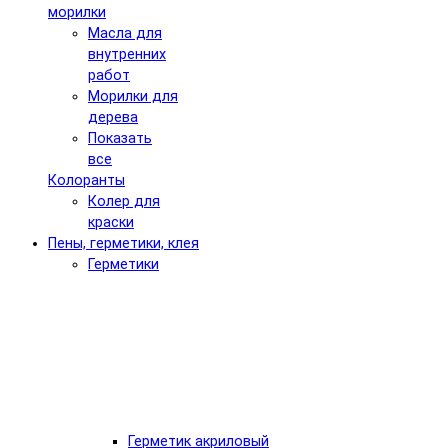
морилки
Масла для
внутренних
работ
Морилки для
дерева
Показать
все
Колоранты
Колер для
краски
Пены, герметики, клея
Герметики
Герметик акриловый