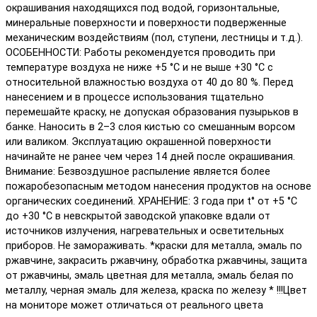
окрашивания находящихся под водой, горизонтальные,
минеральные поверхности и поверхности подверженные
механическим воздействиям (пол, ступени, лестницы и т.д.).
ОСОБЕННОСТИ: Работы рекомендуется проводить при
температуре воздуха не ниже +5 °С и не выше +30 °С с
относительной влажностью воздуха от 40 до 80 %. Перед
нанесением и в процессе использования тщательно
перемешайте краску, не допуская образования пузырьков в
банке. Наносить в 2–3 слоя кистью со смешанным ворсом
или валиком. Эксплуатацию окрашенной поверхности
начинайте не ранее чем через 14 дней после окрашивания.
Внимание: Безвоздушное распыление является более
пожаробезопасным методом нанесения продуктов на основе
органических соединений. ХРАНЕНИЕ: 3 года при t° от +5 °С
до +30 °С в невскрытой заводской упаковке вдали от
источников излучения, нагревательных и осветительных
приборов. Не замораживать. *краски для металла, эмаль по
ржавчине, закрасить ржавчину, обработка ржавчины, защита
от ржавчины, эмаль цветная для металла, эмаль белая по
металлу, черная эмаль для железа, краска по железу * !!!Цвет
на мониторе может отличаться от реального цвета