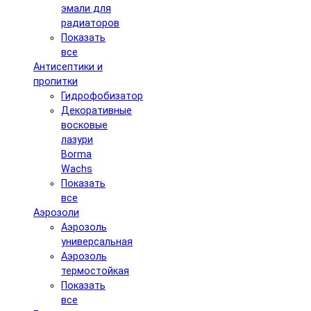
эмали для
радиаторов
Показать
все
Антисептики и
пропитки
Гидрофобизатор
Декоративные
восковые
лазури
Borma
Wachs
Показать
все
Аэрозоли
Аэрозоль
универсальная
Аэрозоль
термостойкая
Показать
все