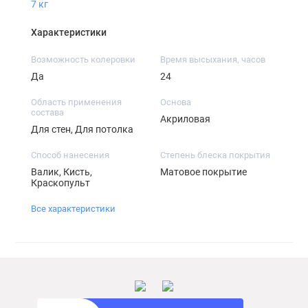
7 кг
Характеристики
Возможность колеровки
Время высыхания, часов
Да
24
Область применения
Основа
состава
Акриловая
Для стен, Для потолка
Способ нанесения
Степень блеска покрытия
Валик, Кисть,
Матовое покрытие
Краскопульт
Все характеристики