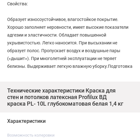
Свойства:
Образует износоустойчивое, влагостойкое покрытие.
Хорошо заполняет неровности, имеет высокие показатели
адгезии и эластичности. Обладает повышенной
укрывистостью. Легко наносится. При высыхании не
образует полос. Пропускает воздух и воздушные пары
(«дышит»). При многолетней эксплуатации не теряет
белизны. Выдерживает легкую влажную уборку.Подготовка
поверхностиПоверхность должна быть чистой, прочной,
сухой. Отслаивающиеся старые покрытия, загрязнения и
разделительные вещества (мел, известь, песок) удалить.
Технические характеристики Краска для
стен и потолков латексная Profilux ВД
Обработать поверхность грунтом Profilux PL17А.
краска PL- 10L глубокоматовая белая 1,4 кг
Нанесение:
Характеристики
Перед покраской тщательно перемешать. При
Возможность колеровки
необходимости, при первой обработке, допускается