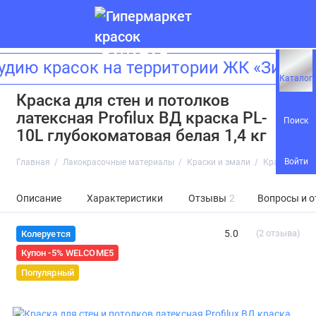
ию красок на территории ЖК «Зиларт
Каталог
Краска для стен и потолков
латексная Profilux ВД краска PL-
Поиск
10L глубокоматовая белая 1,4 кг
Войти
Главная
Лакокрасочные материалы
Краски и эмали
Краска для с
Описание
Характеристики
Отзывы
2
Вопросы и о
5.0
(2 отзыва)
Колеруется
Купон -5% WELCOME5
Популярный