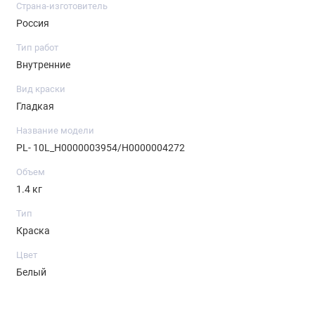
Страна-изготовитель
Россия
Тип работ
Внутренние
Вид краски
Гладкая
Название модели
PL- 10L_Н0000003954/Н0000004272
Объем
1.4 кг
Тип
Краска
Цвет
Белый