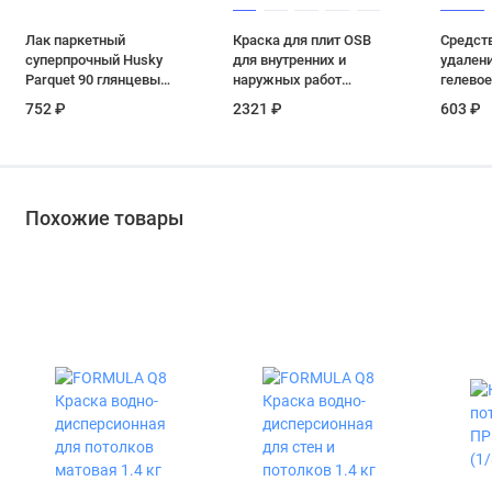
Лак паркетный
Краска для плит OSB
Средст
суперпрочный Husky
для внутренних и
удалени
Parquet 90 глянцевый
наружных работ
гелевое
0.9 кг
Prosept TopTex 7 кг
Технолог
752 ₽
2321 ₽
603 ₽
Похожие товары