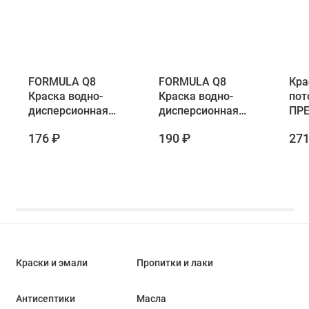
FORMULA Q8
FORMULA Q8
Кра
Краска водно-
Краска водно-
пот
дисперсионная
дисперсионная
ПРЕ
для потолков
для стен и
(1/8
176 ₽
190 ₽
271
матовая 1.4 кг
потолков 1.4 кг
Краски и эмали
Пропитки и лаки
Антисептики
Масла