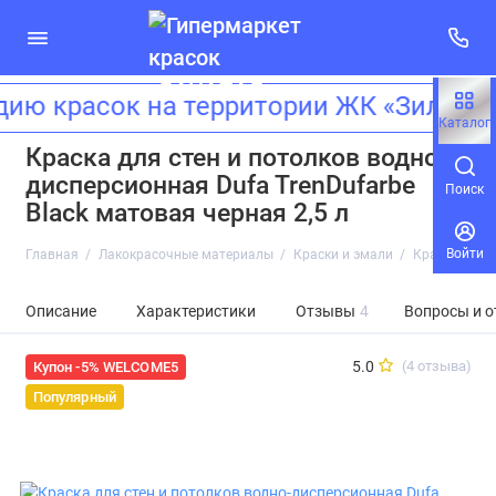
 красок на территории ЖК «Зиларт»!
Каталог
Краска для стен и потолков водно-
дисперсионная Dufa TrenDufarbe
Поиск
Black матовая черная 2,5 л
Войти
Главная
Лакокрасочные материалы
Краски и эмали
Краска для с
Описание
Характеристики
Отзывы
4
Вопросы и о
5.0
(4 отзыва)
Купон -5% WELCOME5
Популярный