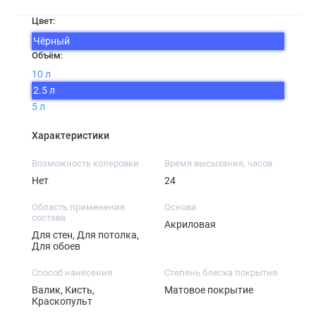
Цвет:
Чёрный
Объём:
10 л
2.5 л
5 л
Характеристики
Возможность колеровки
Время высыхания, часов
Нет
24
Область применения
Основа
состава
Акриловая
Для стен, Для потолка,
Для обоев
Способ нанесения
Степень блеска покрытия
Валик, Кисть,
Матовое покрытие
Краскопульт