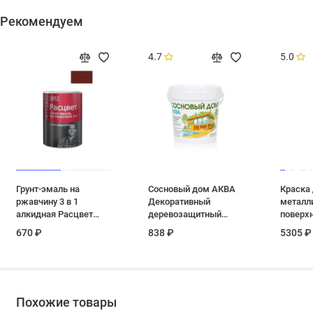
Рекомендуем
4.7
5.0
Грунт-эмаль на
Сосновый дом АКВА
Краска
ржавчину 3 в 1
Декоративный
металл
алкидная Расцвет
деревозащитный
поверх
глянцевая вишневая
антисептик сосна 2,5
алкидн
670 ₽
838 ₽
5305 ₽
0,9 кг
л
молотк
серебри
л
Похожие товары