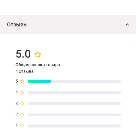
вследствие касаний и трения разными предметами. Это
характерное свойство всех матовых покрытий,
применяемых в ярком цвете колеровки. Для нанесения
Отзывы
методом распыления развести краску до необходимой для
распыления консистенции. Наносить кистью, валиком и
пригодной распылительной установкой. Безвоздушное
5.0
распыление: угол распыления 50°, форсунка 0,017-0,026
дюйма, давление материала: 150-180 бар.
Общая оценка товара
4 отзыва
Параметры пневмораспыления низкого давления (HVLP):
5
форсунка 2 мм, давление 0,3 бар.
4
3
2
1