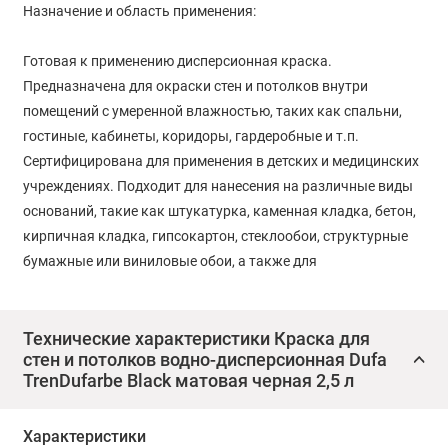
Назначение и область применения:
Готовая к применению дисперсионная краска.
Предназначена для окраски стен и потолков внутри
помещений с умеренной влажностью, таких как спальни,
гостиные, кабинеты, коридоры, гардеробные и т.п.
Сертифицирована для применения в детских и медицинских
учреждениях. Подходит для нанесения на различные виды
оснований, такие как штукатурка, каменная кладка, бетон,
кирпичная кладка, гипсокартон, стеклообои, структурные
бумажные или виниловые обои, а также для
перекрашивания прочных старых покрытий.
При условии стабильного климата жилого помещения, Trend
Технические характеристики Краска для
стен и потолков водно-дисперсионная Dufa
Farbe BLACK можно применять также для окраски изделий и
TrenDufarbe Black матовая черная 2,5 л
интерьеров из загрунтованного дерева: стеновых
обшивочных материалов, строительных плит на основе
Характеристики
дерева (МДФ, ДСП, ЦСП, фанера).