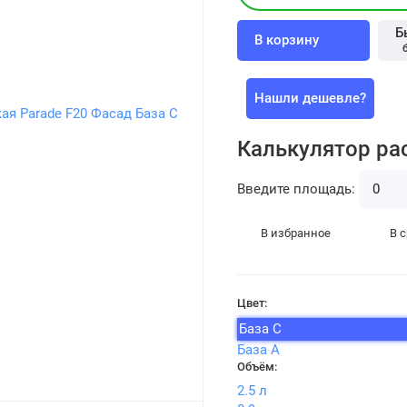
Б
В корзину
Нашли дешевле?
Калькулятор ра
Введите площадь:
В избранное
В 
Цвет:
База С
База А
Объём:
2.5 л