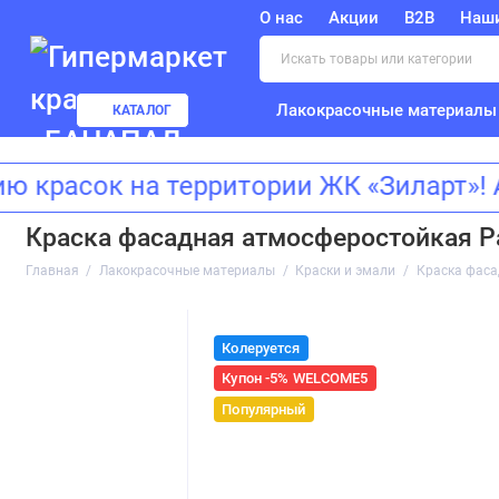
О нас
Акции
B2B
Наш
Лакокрасочные материалы
КАТАЛОГ
асок на территории ЖК «Зиларт»! Ад
Краска фасадная атмосферостойкая Pa
Главная
Лакокрасочные материалы
Краски и эмали
Краска фаса
Колеруется
Купон -5% WELCOME5
Популярный